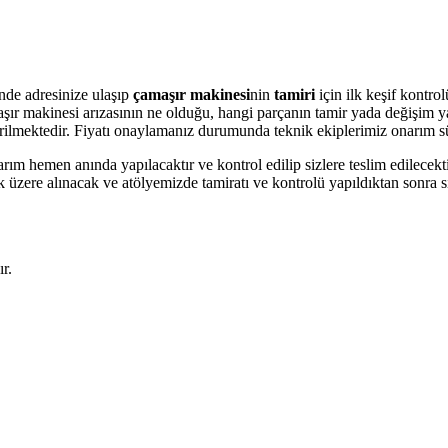
nde adresinize ulaşıp
çamaşır makinesi
nin
tamiri
için ilk keşif kontro
amaşır makinesi arızasının ne olduğu, hangi parçanın tamir yada değişim 
 verilmektedir. Fiyatı onaylamanız durumunda teknik ekiplerimiz onarım s
arım hemen anında yapılacaktır ve kontrol edilip sizlere teslim edilecek
üzere alınacak ve atölyemizde tamiratı ve kontrolü yapıldıktan sonra si
r.