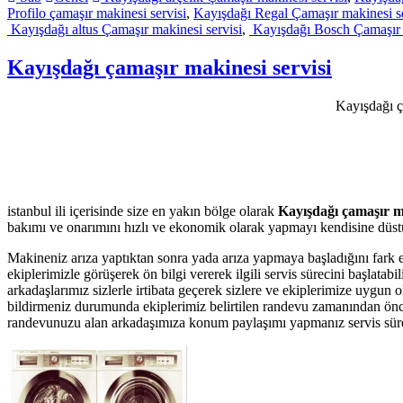
Profilo çamaşır makinesi servisi
,
Kayışdağı Regal Çamaşır makinesi se
Kayışdağı altus Çamaşır makinesi servisi
,
Kayışdağı Bosch Çamaşır m
Kayışdağı çamaşır makinesi servisi
Kayışdağı ça
istanbul ili içerisinde size en yakın bölge olarak
Kayışdağı çamaşır ma
bakımı ve onarımını hızlı ve ekonomik olarak yapmayı kendisine düstur
Makineniz arıza yaptıktan sonra yada arıza yapmaya başladığını fark 
ekiplerimizle görüşerek ön bilgi vererek ilgili servis sürecini başlata
arkadaşlarımız sizlerle irtibata geçerek sizlere ve ekiplerimize uygun 
bildirmeniz durumunda ekiplerimiz belirtilen randevu zamanından önce te
randevunuzu alan arkadaşımıza konum paylaşımı yapmanız servis süresin