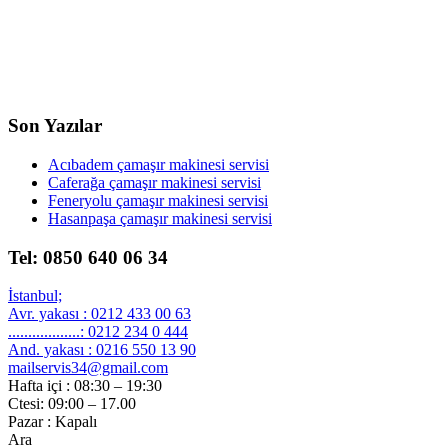
Son Yazılar
Acıbadem çamaşır makinesi servisi
Caferağa çamaşır makinesi servisi
Feneryolu çamaşır makinesi servisi
Hasanpaşa çamaşır makinesi servisi
Tel: 0850 640 06 34
İstanbul;
Avr. yakası : 0212 433 00 63
..................: 0212 234 0 444
And. yakası : 0216 550 13 90
mailservis34@gmail.com
Hafta içi : 08:30 – 19:30
Ctesi: 09:00 – 17.00
Pazar : Kapalı
Ara