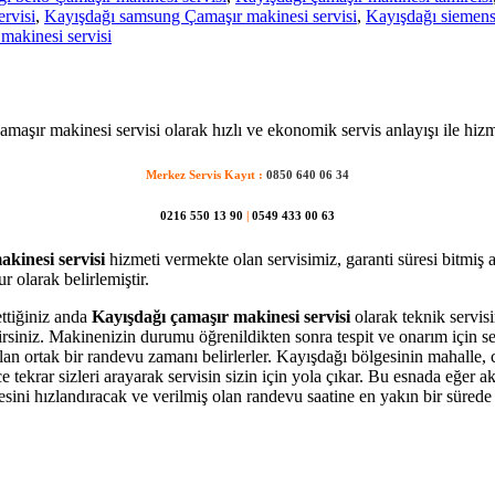
rvisi
,
Kayışdağı samsung Çamaşır makinesi servisi
,
Kayışdağı siemens
akinesi servisi
maşır makinesi servisi olarak hızlı ve ekonomik servis anlayışı ile hiz
Merkez Servis Kayıt :
0850 640 06 34
0216 550 13 90
|
0549 433 00 63
kinesi servisi
hizmeti vermekte olan servisimiz, garanti süresi bitmiş 
 olarak belirlemiştir.
ettiğiniz anda
Kayışdağı çamaşır makinesi servisi
olarak teknik servisi
bilirsiniz. Makinenizin durumu öğrenildikten sonra tespit ve onarım için 
olan ortak bir randevu zamanı belirlerler. Kayışdağı bölgesinin mahalle,
krar sizleri arayarak servisin sizin için yola çıkar. Bu esnada eğer akı
i hızlandıracak ve verilmiş olan randevu saatine en yakın bir sürede s