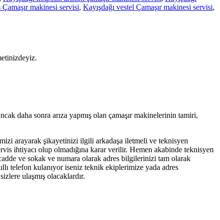
 Çamaşır makinesi servisi
,
Kayışdağı vestel Çamaşır makinesi servisi
,
metinizdeyiz.
ancak daha sonra arıza yapmış olan çamaşır makinelerinin tamiri,
mizi arayarak şikayetinizi ilgili arkadaşa iletmeli ve teknisyen
servis ihtiyacı olup olmadığına karar verilir. Hemen akabinde teknisyen
 cadde ve sokak ve numara olarak adres bilgilerinizi tam olarak
llı telefon kulanıyor iseniz teknik ekiplerimize yada adres
izlere ulaşmış olacaklardır.