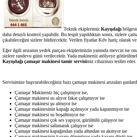
Teknik ekiplerimiz
Kayışdağı
bölgesi
daha detaylı kontrol yapabilir. Bu tespit yapıldıktan sonra, sizlere ç
çıkabileceğini sizlere bildirecektir. Verilen fiyatlar Kdv hariç olarak
Eğer ilgili arızanın yedek parçası ekiplerimizin yanında mevcut ise on
sizlere randevu günü verilecektir. Yada makineniz atölyeye götürülmek 
Kayışdağı çamaşır makinesi tamir servisi
miz cihazınızı teslim eder.
Servisimize başvurabileceğiniz bazı çamaşır makinesi arızaları şunlardı
Çamaşır Makineniz hiç çalışmıyor ise,
Çamaşır makinesi su alıyor fakat çalışmıyor ise
Çamaşır makinesi şu almıyor ise
Çamaşır makinesinin kapağı açılmıyor yada kapanmıyor ise
Çamaşır makinesi su boşaltmıyor ise
Çamaşır makinesi çok ses yapıyor, gürültülü çalışıyor ise
Çamaşır makinesi sallanarak çalışıyor ise
Çamaşır makinesi kapağından yada altından su akıtıyor ise
Çamaşır makinesinin kazanı dönmüyor yada kazanı düştü ise