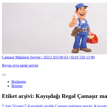
İçeriğe
geç
Çamaşır Makinesi Servisi :: 0212 433 00 63 | 0216 550 13 90
Beyaz eşya tamir servisi
Toggle
navigation
Başlangıç
İletişim
Etiket arşivi: Kayışdağı Regal Çamaşır mak
Sab
Genel
Kayışdağı arçelik Çamaşır makinesi servisi
,
Kayışdağ