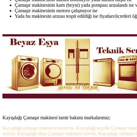
Çamaşır makinesinin kartı (beyni) yada pompası arızalandı ise v
Çamaşır makinesinin motoru çalışmıyor ise
Yada bu makinesin arızası tespit edildiği ise fiyatları/ücretleri 
Kayışdağı Çamaşır makinesi tamir bakımı markalarımız;
Kayışdağı çamaşır makinesi tamircisi, Kayışdağı arçelik Çamaşır maki
servisi, Kayışdağı altus Çamaşır makinesi servisi, Kayışdağı siemens