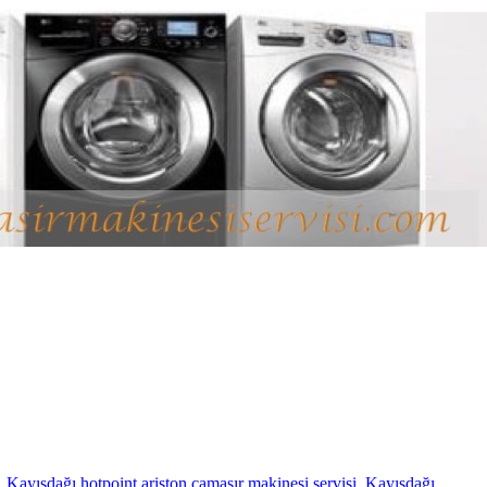
,
Kayışdağı hotpoint ariston çamaşır makinesi servisi
,
Kayışdağı