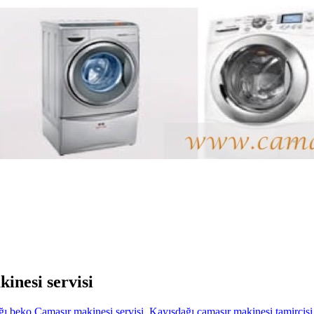
inesi servisi
ı beko Çamaşır makinesi servisi
,
Kayışdağı çamaşır makinesi tamircisi