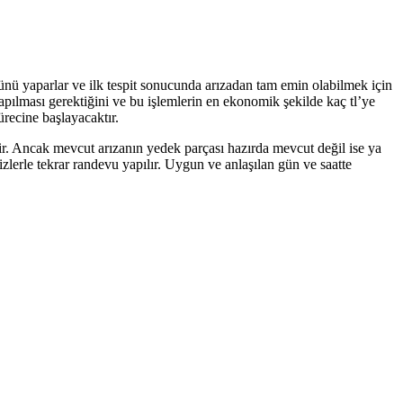
lünü yaparlar ve ilk tespit sonucunda arızadan tam emin olabilmek için
yapılması gerektiğini ve bu işlemlerin en ekonomik şekilde kaç tl’ye
ürecine başlayacaktır.
tir. Ancak mevcut arızanın yedek parçası hazırda mevcut değil ise ya
zlerle tekrar randevu yapılır. Uygun ve anlaşılan gün ve saatte