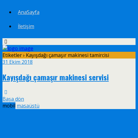
AnaSayfa
İletişim
Etiketler › Kayışdağı çamaşır makinesi tamircisi
31 Ekim 2018
Kayışdağı çamaşır makinesi servisi
Başa dön
mobil
masaüstü