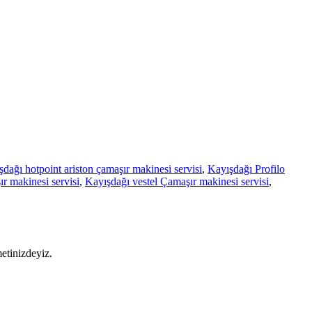
dağı hotpoint ariston çamaşır makinesi servisi
,
Kayışdağı Profilo
r makinesi servisi
,
Kayışdağı vestel Çamaşır makinesi servisi
,
metinizdeyiz.