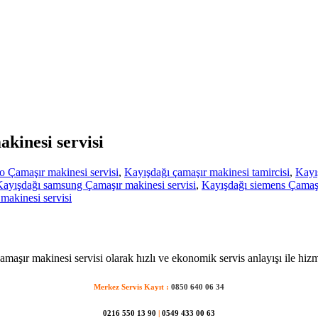
akinesi servisi
o Çamaşır makinesi servisi
,
Kayışdağı çamaşır makinesi tamircisi
,
Kayış
ayışdağı samsung Çamaşır makinesi servisi
,
Kayışdağı siemens Çamaşı
akinesi servisi
maşır makinesi servisi olarak hızlı ve ekonomik servis anlayışı ile hiz
Merkez Servis Kayıt :
0850 640 06 34
0216 550 13 90
|
0549 433 00 63