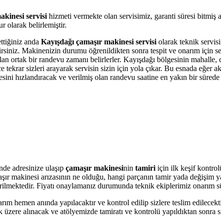
kinesi servisi
hizmeti vermekte olan servisimiz, garanti süresi bitmiş 
 olarak belirlemiştir.
ettiğiniz anda
Kayışdağı çamaşır makinesi servisi
olarak teknik servisi
bilirsiniz. Makinenizin durumu öğrenildikten sonra tespit ve onarım için 
olan ortak bir randevu zamanı belirlerler. Kayışdağı bölgesinin mahalle,
krar sizleri arayarak servisin sizin için yola çıkar. Bu esnada eğer akı
i hızlandıracak ve verilmiş olan randevu saatine en yakın bir sürede s
nde adresinize ulaşıp
çamaşır makinesi
nin
tamiri
için ilk keşif kontro
amaşır makinesi arızasının ne olduğu, hangi parçanın tamir yada değişim 
 verilmektedir. Fiyatı onaylamanız durumunda teknik ekiplerimiz onarım s
arım hemen anında yapılacaktır ve kontrol edilip sizlere teslim edilecek
üzere alınacak ve atölyemizde tamiratı ve kontrolü yapıldıktan sonra si