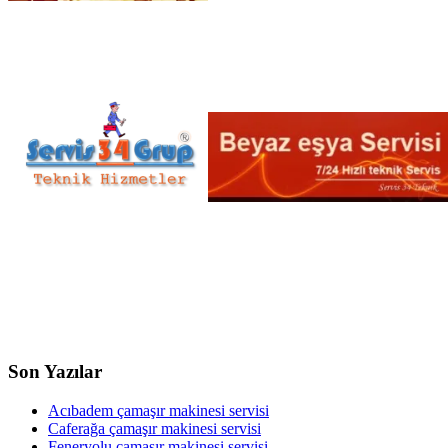
Son Yazılar
Acıbadem çamaşır makinesi servisi
Caferağa çamaşır makinesi servisi
Feneryolu çamaşır makinesi servisi