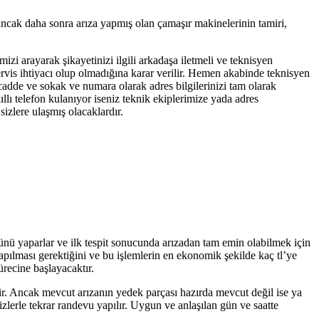
ancak daha sonra arıza yapmış olan çamaşır makinelerinin tamiri,
mizi arayarak şikayetinizi ilgili arkadaşa iletmeli ve teknisyen
servis ihtiyacı olup olmadığına karar verilir. Hemen akabinde teknisyen
 cadde ve sokak ve numara olarak adres bilgilerinizi tam olarak
llı telefon kulanıyor iseniz teknik ekiplerimize yada adres
izlere ulaşmış olacaklardır.
lünü yaparlar ve ilk tespit sonucunda arızadan tam emin olabilmek için
yapılması gerektiğini ve bu işlemlerin en ekonomik şekilde kaç tl’ye
ürecine başlayacaktır.
tir. Ancak mevcut arızanın yedek parçası hazırda mevcut değil ise ya
zlerle tekrar randevu yapılır. Uygun ve anlaşılan gün ve saatte