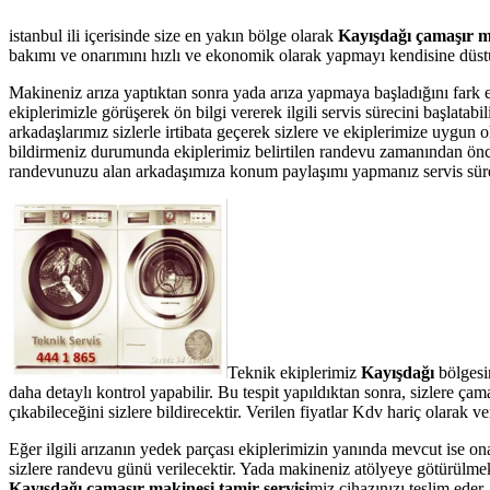
istanbul ili içerisinde size en yakın bölge olarak
Kayışdağı çamaşır ma
bakımı ve onarımını hızlı ve ekonomik olarak yapmayı kendisine düstur
Makineniz arıza yaptıktan sonra yada arıza yapmaya başladığını fark 
ekiplerimizle görüşerek ön bilgi vererek ilgili servis sürecini başlata
arkadaşlarımız sizlerle irtibata geçerek sizlere ve ekiplerimize uygun 
bildirmeniz durumunda ekiplerimiz belirtilen randevu zamanından önce te
randevunuzu alan arkadaşımıza konum paylaşımı yapmanız servis süresin
Teknik ekiplerimiz
Kayışdağı
bölgesi
daha detaylı kontrol yapabilir. Bu tespit yapıldıktan sonra, sizlere ç
çıkabileceğini sizlere bildirecektir. Verilen fiyatlar Kdv hariç olarak
Eğer ilgili arızanın yedek parçası ekiplerimizin yanında mevcut ise on
sizlere randevu günü verilecektir. Yada makineniz atölyeye götürülmek 
Kayışdağı çamaşır makinesi tamir servisi
miz cihazınızı teslim eder.