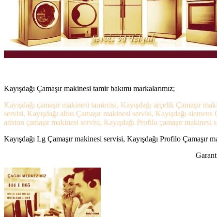
Kayışdağı Çamaşır makinesi tamir bakımı markalarımız;
Kayışdağı çamaşır makinesi tamircisi, Kayışdağı arçelik Çamaşır maki
servisi, Kayışdağı altus Çamaşır makinesi servisi, Kayışdağı siemens
ariston çamaşır makinesi servisi, Kayışdağı Profilo çamaşır makinesi se
Kayışdağı Lg Çamaşır makinesi servisi, Kayışdağı Profilo Çamaşır maki
Garanti