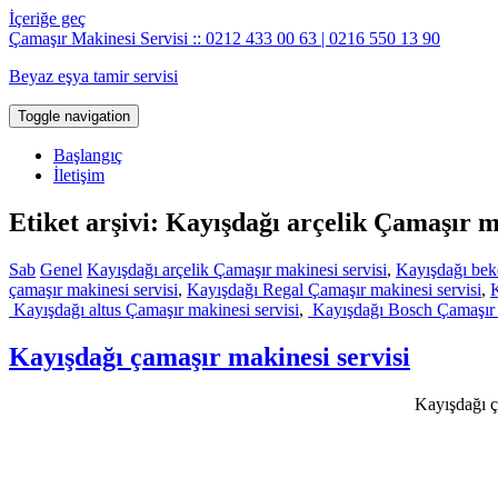
İçeriğe geç
Çamaşır Makinesi Servisi :: 0212 433 00 63 | 0216 550 13 90
Beyaz eşya tamir servisi
Toggle navigation
Başlangıç
İletişim
Etiket arşivi: Kayışdağı arçelik Çamaşır m
Sab
Genel
Kayışdağı arçelik Çamaşır makinesi servisi
,
Kayışdağı bek
çamaşır makinesi servisi
,
Kayışdağı Regal Çamaşır makinesi servisi
,
K
Kayışdağı altus Çamaşır makinesi servisi
,
Kayışdağı Bosch Çamaşır m
Kayışdağı çamaşır makinesi servisi
Kayışdağı ça