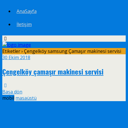
AnaSayfa
İletişim
Etiketler › Çengelköy samsung Çamaşır makinesi servisi
30 Ekim 2018
Çengelköy çamaşır makinesi servisi
Başa dön
mobil
masaüstü