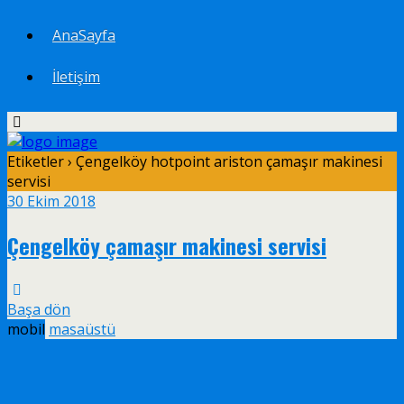
AnaSayfa
İletişim
Etiketler › Çengelköy hotpoint ariston çamaşır makinesi
servisi
30 Ekim 2018
Çengelköy çamaşır makinesi servisi
Başa dön
mobil
masaüstü