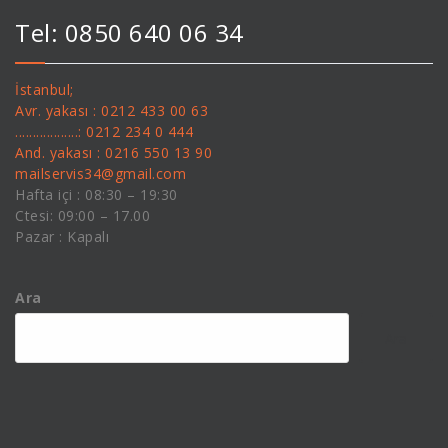
Tel: 0850 640 06 34
İstanbul;
Avr. yakası : 0212 433 00 63
..................: 0212 234 0 444
And. yakası : 0216 550 13 90
mailservis34@gmail.com
Hafta içi : 08:30 – 19:30
Ctesi: 09:00 – 17.00
Pazar : Kapalı
Ara
Ara