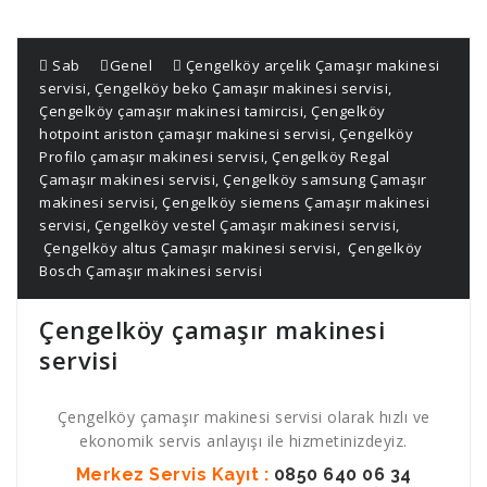
Sab
Genel
Çengelköy arçelik Çamaşır makinesi
servisi
,
Çengelköy beko Çamaşır makinesi servisi
,
Çengelköy çamaşır makinesi tamircisi
,
Çengelköy
hotpoint ariston çamaşır makinesi servisi
,
Çengelköy
Profilo çamaşır makinesi servisi
,
Çengelköy Regal
Çamaşır makinesi servisi
,
Çengelköy samsung Çamaşır
makinesi servisi
,
Çengelköy siemens Çamaşır makinesi
servisi
,
Çengelköy vestel Çamaşır makinesi servisi
,
Çengelköy altus Çamaşır makinesi servisi
,
Çengelköy
Bosch Çamaşır makinesi servisi
Çengelköy çamaşır makinesi
servisi
Çengelköy çamaşır makinesi servisi olarak hızlı ve
ekonomik servis anlayışı ile hizmetinizdeyiz.
Merkez Servis Kayıt :
0850 640 06 34