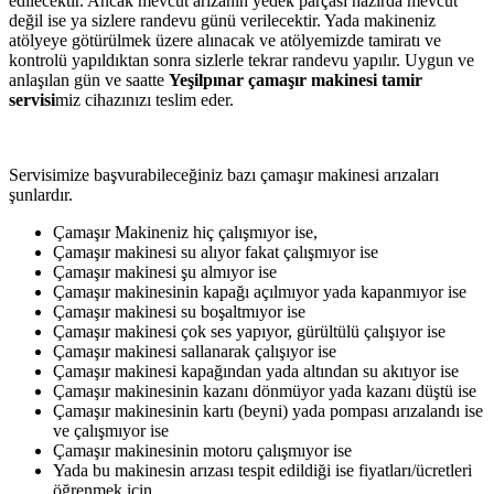
edilecektir. Ancak mevcut arızanın yedek parçası hazırda mevcut
değil ise ya sizlere randevu günü verilecektir. Yada makineniz
atölyeye götürülmek üzere alınacak ve atölyemizde tamiratı ve
kontrolü yapıldıktan sonra sizlerle tekrar randevu yapılır. Uygun ve
anlaşılan gün ve saatte
Yeşilpınar çamaşır makinesi tamir
servisi
miz cihazınızı teslim eder.
Servisimize başvurabileceğiniz bazı çamaşır makinesi arızaları
şunlardır.
Çamaşır Makineniz hiç çalışmıyor ise,
Çamaşır makinesi su alıyor fakat çalışmıyor ise
Çamaşır makinesi şu almıyor ise
Çamaşır makinesinin kapağı açılmıyor yada kapanmıyor ise
Çamaşır makinesi su boşaltmıyor ise
Çamaşır makinesi çok ses yapıyor, gürültülü çalışıyor ise
Çamaşır makinesi sallanarak çalışıyor ise
Çamaşır makinesi kapağından yada altından su akıtıyor ise
Çamaşır makinesinin kazanı dönmüyor yada kazanı düştü ise
Çamaşır makinesinin kartı (beyni) yada pompası arızalandı ise
ve çalışmıyor ise
Çamaşır makinesinin motoru çalışmıyor ise
Yada bu makinesin arızası tespit edildiği ise fiyatları/ücretleri
öğrenmek için