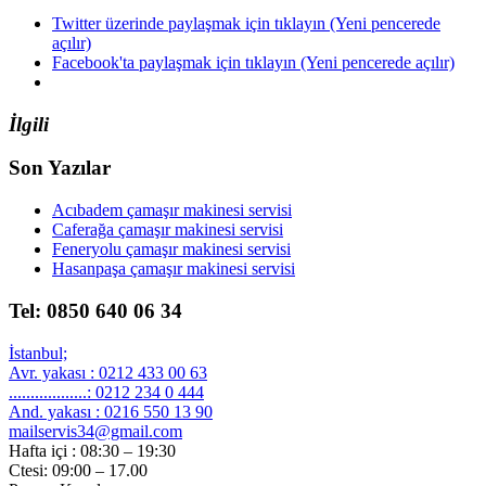
Twitter üzerinde paylaşmak için tıklayın (Yeni pencerede
açılır)
Facebook'ta paylaşmak için tıklayın (Yeni pencerede açılır)
İlgili
Son Yazılar
Acıbadem çamaşır makinesi servisi
Caferağa çamaşır makinesi servisi
Feneryolu çamaşır makinesi servisi
Hasanpaşa çamaşır makinesi servisi
Tel: 0850 640 06 34
İstanbul;
Avr. yakası : 0212 433 00 63
..................: 0212 234 0 444
And. yakası : 0216 550 13 90
mailservis34@gmail.com
Hafta içi : 08:30 – 19:30
Ctesi: 09:00 – 17.00