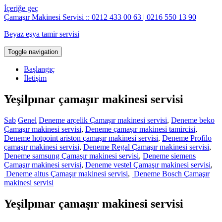
İçeriğe geç
Çamaşır Makinesi Servisi :: 0212 433 00 63 | 0216 550 13 90
Beyaz eşya tamir servisi
Toggle navigation
Başlangıç
İletişim
Yeşilpınar çamaşır makinesi servisi
Sab
Genel
Deneme arçelik Çamaşır makinesi servisi
,
Deneme beko
Çamaşır makinesi servisi
,
Deneme çamaşır makinesi tamircisi
,
Deneme hotpoint ariston çamaşır makinesi servisi
,
Deneme Profilo
çamaşır makinesi servisi
,
Deneme Regal Çamaşır makinesi servisi
,
Deneme samsung Çamaşır makinesi servisi
,
Deneme siemens
Çamaşır makinesi servisi
,
Deneme vestel Çamaşır makinesi servisi
,
Deneme altus Çamaşır makinesi servisi
,
Deneme Bosch Çamaşır
makinesi servisi
Yeşilpınar çamaşır makinesi servisi