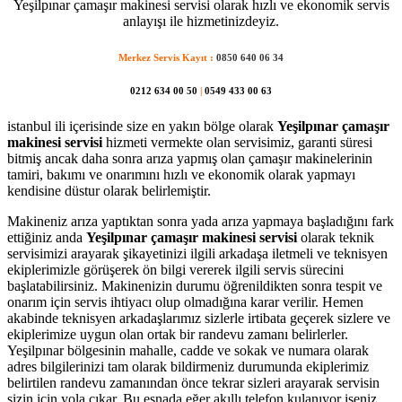
Yeşilpınar çamaşır makinesi servisi olarak hızlı ve ekonomik servis
anlayışı ile hizmetinizdeyiz.
Merkez Servis Kayıt :
0850 640 06 34
0212 634 00 50
|
0549 433 00 63
istanbul ili içerisinde size en yakın bölge olarak
Yeşilpınar çamaşır
makinesi servisi
hizmeti vermekte olan servisimiz, garanti süresi
bitmiş ancak daha sonra arıza yapmış olan çamaşır makinelerinin
tamiri, bakımı ve onarımını hızlı ve ekonomik olarak yapmayı
kendisine düstur olarak belirlemiştir.
Makineniz arıza yaptıktan sonra yada arıza yapmaya başladığını fark
ettiğiniz anda
Yeşilpınar çamaşır makinesi servisi
olarak teknik
servisimizi arayarak şikayetinizi ilgili arkadaşa iletmeli ve teknisyen
ekiplerimizle görüşerek ön bilgi vererek ilgili servis sürecini
başlatabilirsiniz. Makinenizin durumu öğrenildikten sonra tespit ve
onarım için servis ihtiyacı olup olmadığına karar verilir. Hemen
akabinde teknisyen arkadaşlarımız sizlerle irtibata geçerek sizlere ve
ekiplerimize uygun olan ortak bir randevu zamanı belirlerler.
Yeşilpınar bölgesinin mahalle, cadde ve sokak ve numara olarak
adres bilgilerinizi tam olarak bildirmeniz durumunda ekiplerimiz
belirtilen randevu zamanından önce tekrar sizleri arayarak servisin
sizin için yola çıkar. Bu esnada eğer akıllı telefon kulanıyor iseniz