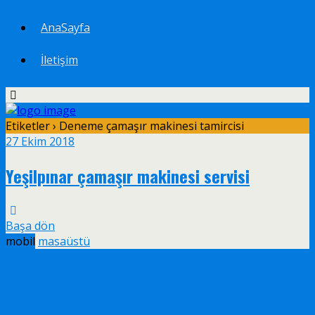
AnaSayfa
İletişim
Etiketler › Deneme çamaşır makinesi tamircisi
27 Ekim 2018
Yeşilpınar çamaşır makinesi servisi
Başa dön
mobil
masaüstü