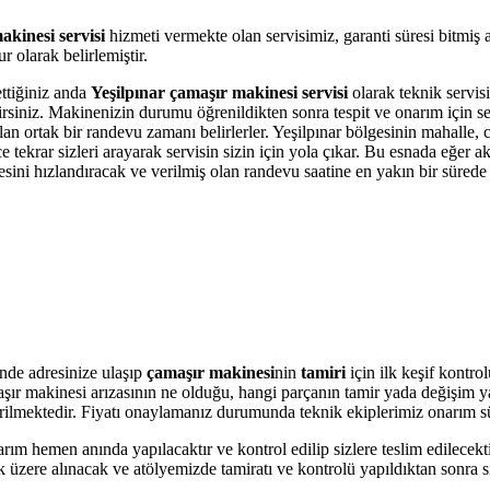
akinesi servisi
hizmeti vermekte olan servisimiz, garanti süresi bitmiş
 olarak belirlemiştir.
ettiğiniz anda
Yeşilpınar çamaşır makinesi servisi
olarak teknik servisi
bilirsiniz. Makinenizin durumu öğrenildikten sonra tespit ve onarım için 
olan ortak bir randevu zamanı belirlerler. Yeşilpınar bölgesinin mahalle,
krar sizleri arayarak servisin sizin için yola çıkar. Bu esnada eğer akı
i hızlandıracak ve verilmiş olan randevu saatine en yakın bir sürede s
nde adresinize ulaşıp
çamaşır makinesi
nin
tamiri
için ilk keşif kontro
amaşır makinesi arızasının ne olduğu, hangi parçanın tamir yada değişim 
 verilmektedir. Fiyatı onaylamanız durumunda teknik ekiplerimiz onarım s
arım hemen anında yapılacaktır ve kontrol edilip sizlere teslim edilecek
üzere alınacak ve atölyemizde tamiratı ve kontrolü yapıldıktan sonra si