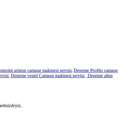
point ariston çamaşır makinesi servisi
,
Deneme Profilo çamaşır
rvisi
,
Deneme vestel Çamaşır makinesi servisi
,
Deneme altus
metinizdeyiz.