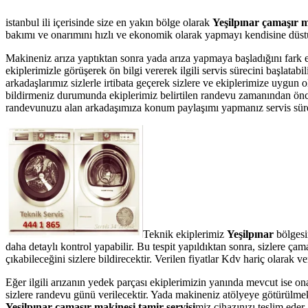
istanbul ili içerisinde size en yakın bölge olarak
Yeşilpınar çamaşır m
bakımı ve onarımını hızlı ve ekonomik olarak yapmayı kendisine düstur
Makineniz arıza yaptıktan sonra yada arıza yapmaya başladığını fark 
ekiplerimizle görüşerek ön bilgi vererek ilgili servis sürecini başlata
arkadaşlarımız sizlerle irtibata geçerek sizlere ve ekiplerimize uygun 
bildirmeniz durumunda ekiplerimiz belirtilen randevu zamanından önce te
randevunuzu alan arkadaşımıza konum paylaşımı yapmanız servis süresin
Teknik ekiplerimiz
Yeşilpınar
bölgesi
daha detaylı kontrol yapabilir. Bu tespit yapıldıktan sonra, sizlere ç
çıkabileceğini sizlere bildirecektir. Verilen fiyatlar Kdv hariç olarak
Eğer ilgili arızanın yedek parçası ekiplerimizin yanında mevcut ise on
sizlere randevu günü verilecektir. Yada makineniz atölyeye götürülmek 
Yeşilpınar çamaşır makinesi tamir servisi
miz cihazınızı teslim eder.