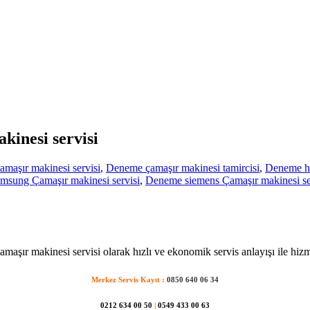
kinesi servisi
maşır makinesi servisi
,
Deneme çamaşır makinesi tamircisi
,
Deneme hot
sung Çamaşır makinesi servisi
,
Deneme siemens Çamaşır makinesi se
amaşır makinesi servisi olarak hızlı ve ekonomik servis anlayışı ile hiz
Merkez Servis Kayıt :
0850 640 06 34
0212 634 00 50
|
0549 433 00 63