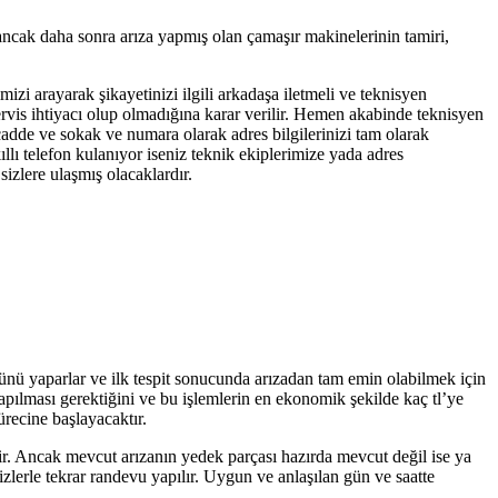
 ancak daha sonra arıza yapmış olan çamaşır makinelerinin tamiri,
mizi arayarak şikayetinizi ilgili arkadaşa iletmeli ve teknisyen
servis ihtiyacı olup olmadığına karar verilir. Hemen akabinde teknisyen
 cadde ve sokak ve numara olarak adres bilgilerinizi tam olarak
llı telefon kulanıyor iseniz teknik ekiplerimize yada adres
izlere ulaşmış olacaklardır.
lünü yaparlar ve ilk tespit sonucunda arızadan tam emin olabilmek için
yapılması gerektiğini ve bu işlemlerin en ekonomik şekilde kaç tl’ye
ürecine başlayacaktır.
tir. Ancak mevcut arızanın yedek parçası hazırda mevcut değil ise ya
zlerle tekrar randevu yapılır. Uygun ve anlaşılan gün ve saatte