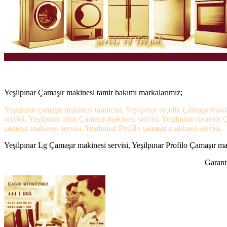
Yeşilpınar Çamaşır makinesi tamir bakımı markalarımız;
Yeşilpınar çamaşır makinesi tamircisi, Yeşilpınar arçelik Çamaşır maki
servisi, Yeşilpınar altus Çamaşır makinesi servisi, Yeşilpınar siemens
çamaşır makinesi servisi, Yeşilpınar Profilo çamaşır makinesi servisi,
Yeşilpınar Lg Çamaşır makinesi servisi, Yeşilpınar Profilo Çamaşır mak
Garanti