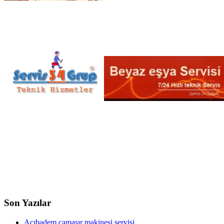
Son Yazılar
Acıbadem çamaşır makinesi servisi