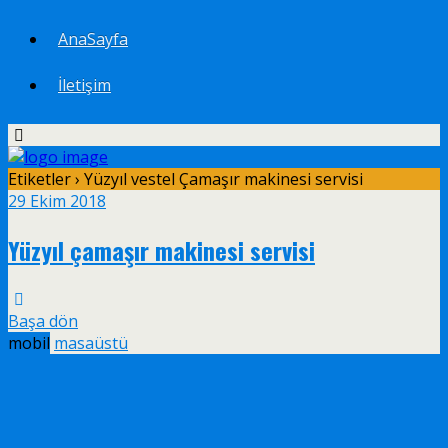
AnaSayfa
İletişim
Etiketler › Yüzyıl vestel Çamaşır makinesi servisi
29 Ekim 2018
Yüzyıl çamaşır makinesi servisi
Başa dön
mobil
masaüstü