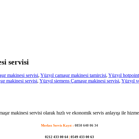
si servisi
ır makinesi servisi
,
Yüzyıl çamaşır makinesi tamircisi
,
Yüzyıl hotpoint
r makinesi servisi
,
Yüzyıl siemens Çamaşır makinesi servisi
,
Yüzyıl v
aşır makinesi servisi olarak hızlı ve ekonomik servis anlayışı ile hizme
Merkez Servis Kayıt :
0850 640 06 34
0212 433 00 64
|
0549 433 00 63