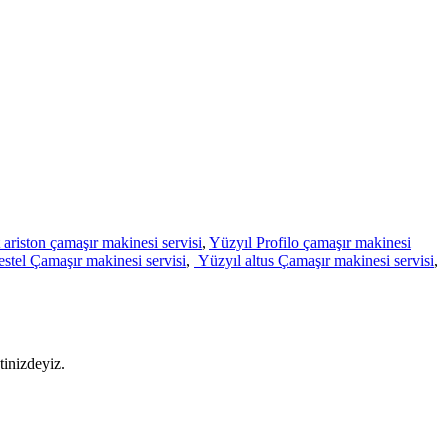
 ariston çamaşır makinesi servisi
,
Yüzyıl Profilo çamaşır makinesi
estel Çamaşır makinesi servisi
,
Yüzyıl altus Çamaşır makinesi servisi
,
tinizdeyiz.