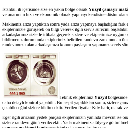
İstanbul ili içerisinde size en yakın bölge olarak
Yüzyıl çamaşır makin
ve onarımını hızlı ve ekonomik olarak yapmayı kendisine düstur olarak 
Makineniz arıza yaptıktan sonra yada arıza yapmaya başladığını fark 
ekiplerimizle görüşerek ön bilgi vererek ilgili servis sürecini başlata
arkadaşlarımız sizlerle irtibata geçerek sizlere ve ekiplerimize uygun 
bildirmeniz durumunda ekiplerimiz belirtilen randevu zamanından önce te
randevunuzu alan arkadaşımıza konum paylaşımı yapmanız servis süresin
Teknik ekiplerimiz
Yüzyıl
bölgesinde 
daha detaylı kontrol yapabilir. Bu tespit yapıldıktan sonra, sizlere ç
çıkabileceğini sizlere bildirecektir. Verilen fiyatlar Kdv hariç olarak
Eğer ilgili arızanın yedek parçası ekiplerimizin yanında mevcut ise on
sizlere randevu günü verilecektir. Yada makineniz atölyeye götürülmek
çamaşır makinesi tamir servisi
miz cihazınızı teslim eder.