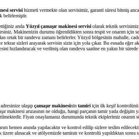
esi servisi
hizmeti vermekte olan servisimiz, garanti süresi bitmiş anc
belirlemiştir.
ettiğiniz anda
Yüzyıl çamaşır makinesi servisi
olarak teknik servisimizi
bilirsiniz. Makinenizin durumu öğrenildikten sonra tespit ve onarım için 
olan ortak bir randevu zamanı belirlerler. Yüzyıl bölgesinin mahalle, ca
krar sizleri arayarak servisin sizin için yola çıkar. Bu esnada eğer akı
i hızlandıracak ve verilmiş olan randevu saatine en yakın bir sürede s
adresinize ulaşıp
çamaşır makinesi
nin
tamiri
için ilk keşif kontrolün
amaşır makinesi arızasının ne olduğu, hangi parçanın tamir yada değişim 
 verilmektedir. Fiyatı onaylamanız durumunda teknik ekiplerimiz onarım s
arım hemen anında yapılacaktır ve kontrol edilip sizlere teslim edilecek
 üzere alınacak ve atölyemizde tamiratı ve kontrolü yapıldıktan sonra si