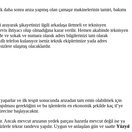
ak daha sonra arıza yapmış olan çamaşır makinelerinin tamiri, bakımı
 arayarak şikayetinizi ilgili arkadaşa iletmeli ve teknisyen
servis ihtiyacı olup olmadığına karar verilir. Hemen akabinde teknisyen
dde ve sokak ve numara olarak adres bilgilerinizi tam olarak
llı telefon kulanıyor iseniz teknik ekiplerimize yada adres
izlere ulaşmış olacaklardır.
ü yaparlar ve ilk tespit sonucunda arızadan tam emin olabilmek için
yapılması gerektiğini ve bu işlemlerin en ekonomik şekilde kaç tl’ye
ürecine başlayacaktır.
tir. Ancak mevcut arızanın yedek parçası hazırda mevcut değil ise ya
zlerle tekrar randevu yapılır. Uygun ve anlaşılan gün ve saatte
Yüzyıl