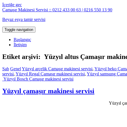
İçeriğe geç
Çamaşır Makinesi Servisi :: 0212 433 00 63 | 0216 550 13 90
Beyaz eşya tamir servisi
Toggle navigation
Başlangıç
İletişim
Etiket arşivi: Yüzyıl altus Çamaşır makine
Sab
Genel
Yüzyıl arçelik Çamaşır makinesi servisi
,
Yüzyıl beko Çamaş
servisi
,
Yüzyıl Regal Çamaşır makinesi servisi
,
Yüzyıl samsung Çamaşı
Yüzyıl Bosch Çamaşır makinesi servisi
Yüzyıl çamaşır makinesi servisi
Yüzyıl çam