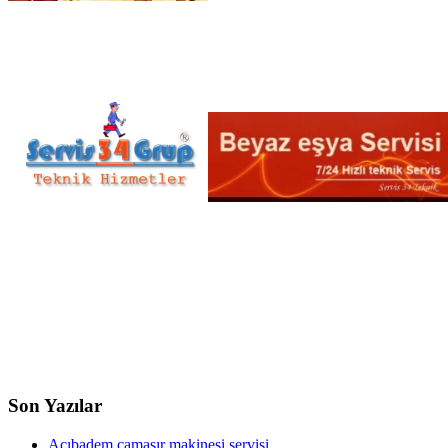
Son Yazılar
Acıbadem çamaşır makinesi servisi