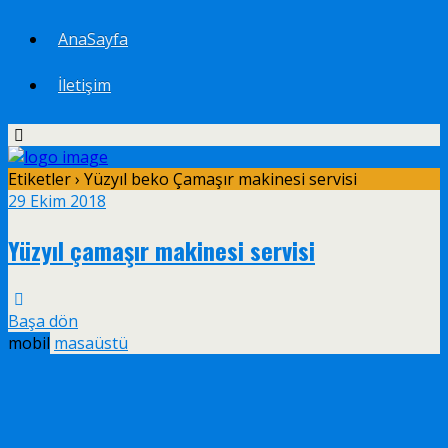
AnaSayfa
İletişim
Etiketler › Yüzyıl beko Çamaşır makinesi servisi
29 Ekim 2018
Yüzyıl çamaşır makinesi servisi
Başa dön
mobil
masaüstü