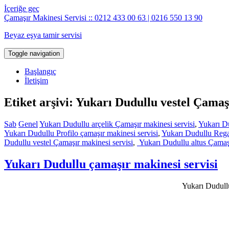
İçeriğe geç
Çamaşır Makinesi Servisi :: 0212 433 00 63 | 0216 550 13 90
Beyaz eşya tamir servisi
Toggle navigation
Başlangıç
İletişim
Etiket arşivi: Yukarı Dudullu vestel Çamaş
Sab
Genel
Yukarı Dudullu arçelik Çamaşır makinesi servisi
,
Yukarı Du
Yukarı Dudullu Profilo çamaşır makinesi servisi
,
Yukarı Dudullu Rega
Dudullu vestel Çamaşır makinesi servisi
,
Yukarı Dudullu altus Çamaşı
Yukarı Dudullu çamaşır makinesi servisi
Yukarı Dudullu