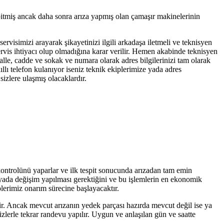
bitmiş ancak daha sonra arıza yapmış olan çamaşır makinelerinin
servisimizi arayarak şikayetinizi ilgili arkadaşa iletmeli ve teknisyen
servis ihtiyacı olup olmadığına karar verilir. Hemen akabinde teknisyen
alle, cadde ve sokak ve numara olarak adres bilgilerinizi tam olarak
llı telefon kulanıyor iseniz teknik ekiplerimize yada adres
izlere ulaşmış olacaklardır.
 kontrolünü yaparlar ve ilk tespit sonucunda arızadan tam emin
r yada değişim yapılması gerektiğini ve bu işlemlerin en ekonomik
plerimiz onarım sürecine başlayacaktır.
tir. Ancak mevcut arızanın yedek parçası hazırda mevcut değil ise ya
zlerle tekrar randevu yapılır. Uygun ve anlaşılan gün ve saatte