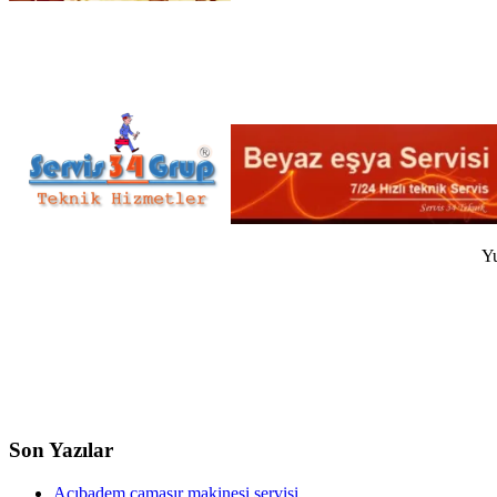
Yu
Son Yazılar
Acıbadem çamaşır makinesi servisi