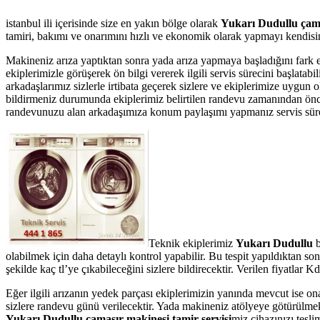
istanbul ili içerisinde size en yakın bölge olarak
Yukarı Dudullu çama
tamiri, bakımı ve onarımını hızlı ve ekonomik olarak yapmayı kendisine
Makineniz arıza yaptıktan sonra yada arıza yapmaya başladığını fark 
ekiplerimizle görüşerek ön bilgi vererek ilgili servis sürecini başlata
arkadaşlarımız sizlerle irtibata geçerek sizlere ve ekiplerimize uygun
bildirmeniz durumunda ekiplerimiz belirtilen randevu zamanından önce te
randevunuzu alan arkadaşımıza konum paylaşımı yapmanız servis süresin
Teknik ekiplerimiz
Yukarı Dudullu
b
olabilmek için daha detaylı kontrol yapabilir. Bu tespit yapıldıktan s
şekilde kaç tl’ye çıkabileceğini sizlere bildirecektir. Verilen fiyatla
Eğer ilgili arızanın yedek parçası ekiplerimizin yanında mevcut ise on
sizlere randevu günü verilecektir. Yada makineniz atölyeye götürülmek 
Yukarı Dudullu çamaşır makinesi tamir servisi
miz cihazınızı tesli