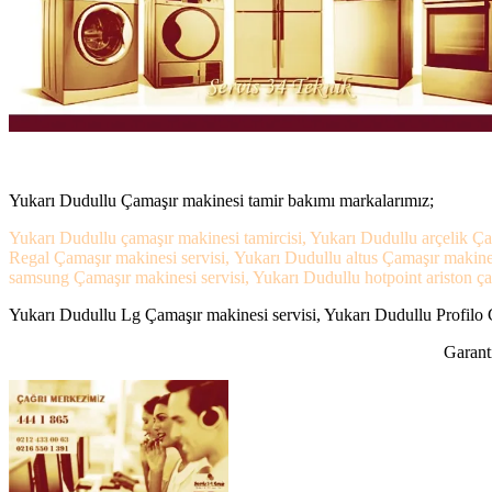
Yukarı Dudullu Çamaşır makinesi tamir bakımı markalarımız;
Yukarı Dudullu çamaşır makinesi tamircisi, Yukarı Dudullu arçelik Ça
Regal Çamaşır makinesi servisi, Yukarı Dudullu altus Çamaşır makine
samsung Çamaşır makinesi servisi, Yukarı Dudullu hotpoint ariston çam
Yukarı Dudullu Lg Çamaşır makinesi servisi, Yukarı Dudullu Profilo Ç
Garanti