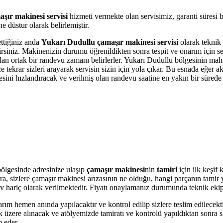
şır makinesi servisi
hizmeti vermekte olan servisimiz, garanti süresi 
 düstur olarak belirlemiştir.
ettiğiniz anda
Yukarı Dudullu çamaşır makinesi servisi
olarak teknik 
bilirsiniz. Makinenizin durumu öğrenildikten sonra tespit ve onarım için 
 olan ortak bir randevu zamanı belirlerler. Yukarı Dudullu bölgesinin mah
krar sizleri arayarak servisin sizin için yola çıkar. Bu esnada eğer akı
i hızlandıracak ve verilmiş olan randevu saatine en yakın bir sürede s
ölgesinde adresinize ulaşıp
çamaşır makinesi
nin
tamiri
için ilk keşif
onra, sizlere çamaşır makinesi arızasının ne olduğu, hangi parçanın tami
r Kdv hariç olarak verilmektedir. Fiyatı onaylamanız durumunda teknik eki
arım hemen anında yapılacaktır ve kontrol edilip sizlere teslim edilecek
üzere alınacak ve atölyemizde tamiratı ve kontrolü yapıldıktan sonra si
m eder.