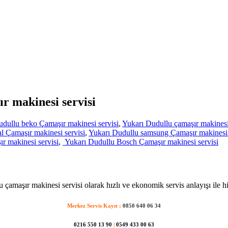
ır makinesi servisi
dullu beko Çamaşır makinesi servisi
,
Yukarı Dudullu çamaşır makinesi
l Çamaşır makinesi servisi
,
Yukarı Dudullu samsung Çamaşır makinesi 
r makinesi servisi
,
Yukarı Dudullu Bosch Çamaşır makinesi servisi
 çamaşır makinesi servisi olarak hızlı ve ekonomik servis anlayışı ile h
Merkez Servis Kayıt :
0850 640 06 34
0216 550 13 90
|
0549 433 00 63