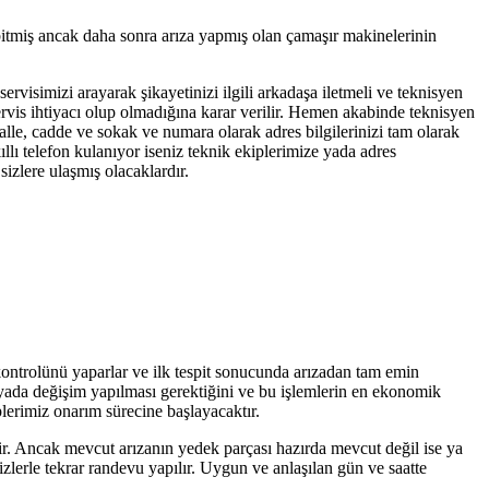
bitmiş ancak daha sonra arıza yapmış olan çamaşır makinelerinin
servisimizi arayarak şikayetinizi ilgili arkadaşa iletmeli ve teknisyen
servis ihtiyacı olup olmadığına karar verilir. Hemen akabinde teknisyen
alle, cadde ve sokak ve numara olarak adres bilgilerinizi tam olarak
llı telefon kulanıyor iseniz teknik ekiplerimize yada adres
izlere ulaşmış olacaklardır.
 kontrolünü yaparlar ve ilk tespit sonucunda arızadan tam emin
r yada değişim yapılması gerektiğini ve bu işlemlerin en ekonomik
plerimiz onarım sürecine başlayacaktır.
tir. Ancak mevcut arızanın yedek parçası hazırda mevcut değil ise ya
zlerle tekrar randevu yapılır. Uygun ve anlaşılan gün ve saatte