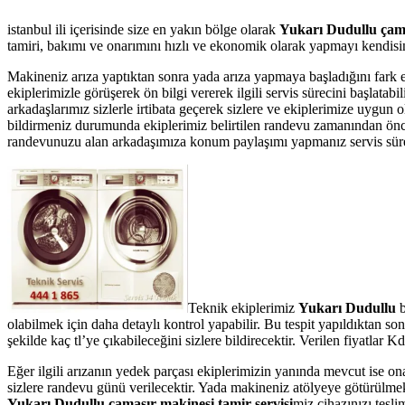
istanbul ili içerisinde size en yakın bölge olarak
Yukarı Dudullu çama
tamiri, bakımı ve onarımını hızlı ve ekonomik olarak yapmayı kendisine
Makineniz arıza yaptıktan sonra yada arıza yapmaya başladığını fark 
ekiplerimizle görüşerek ön bilgi vererek ilgili servis sürecini başlata
arkadaşlarımız sizlerle irtibata geçerek sizlere ve ekiplerimize uygun
bildirmeniz durumunda ekiplerimiz belirtilen randevu zamanından önce te
randevunuzu alan arkadaşımıza konum paylaşımı yapmanız servis süresin
Teknik ekiplerimiz
Yukarı Dudullu
b
olabilmek için daha detaylı kontrol yapabilir. Bu tespit yapıldıktan s
şekilde kaç tl’ye çıkabileceğini sizlere bildirecektir. Verilen fiyatla
Eğer ilgili arızanın yedek parçası ekiplerimizin yanında mevcut ise on
sizlere randevu günü verilecektir. Yada makineniz atölyeye götürülmek 
Yukarı Dudullu çamaşır makinesi tamir servisi
miz cihazınızı tesli