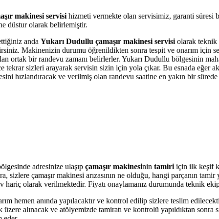
şır makinesi servisi
hizmeti vermekte olan servisimiz, garanti süresi 
 düstur olarak belirlemiştir.
ettiğiniz anda
Yukarı Dudullu çamaşır makinesi servisi
olarak teknik 
bilirsiniz. Makinenizin durumu öğrenildikten sonra tespit ve onarım için 
 olan ortak bir randevu zamanı belirlerler. Yukarı Dudullu bölgesinin mah
krar sizleri arayarak servisin sizin için yola çıkar. Bu esnada eğer akı
i hızlandıracak ve verilmiş olan randevu saatine en yakın bir sürede s
ölgesinde adresinize ulaşıp
çamaşır makinesi
nin
tamiri
için ilk keşif
onra, sizlere çamaşır makinesi arızasının ne olduğu, hangi parçanın tami
r Kdv hariç olarak verilmektedir. Fiyatı onaylamanız durumunda teknik eki
arım hemen anında yapılacaktır ve kontrol edilip sizlere teslim edilecek
üzere alınacak ve atölyemizde tamiratı ve kontrolü yapıldıktan sonra si
m eder.