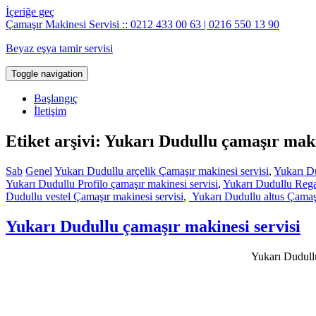
İçeriğe geç
Çamaşır Makinesi Servisi :: 0212 433 00 63 | 0216 550 13 90
Beyaz eşya tamir servisi
Toggle navigation
Başlangıç
İletişim
Etiket arşivi: Yukarı Dudullu çamaşır maki
Sab
Genel
Yukarı Dudullu arçelik Çamaşır makinesi servisi
,
Yukarı Du
Yukarı Dudullu Profilo çamaşır makinesi servisi
,
Yukarı Dudullu Rega
Dudullu vestel Çamaşır makinesi servisi
,
Yukarı Dudullu altus Çamaşı
Yukarı Dudullu çamaşır makinesi servisi
Yukarı Dudullu