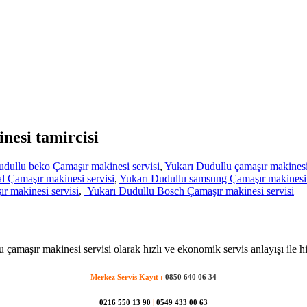
nesi tamircisi
dullu beko Çamaşır makinesi servisi
,
Yukarı Dudullu çamaşır makinesi
l Çamaşır makinesi servisi
,
Yukarı Dudullu samsung Çamaşır makinesi 
r makinesi servisi
,
Yukarı Dudullu Bosch Çamaşır makinesi servisi
 çamaşır makinesi servisi olarak hızlı ve ekonomik servis anlayışı ile h
Merkez Servis Kayıt :
0850 640 06 34
0216 550 13 90
|
0549 433 00 63