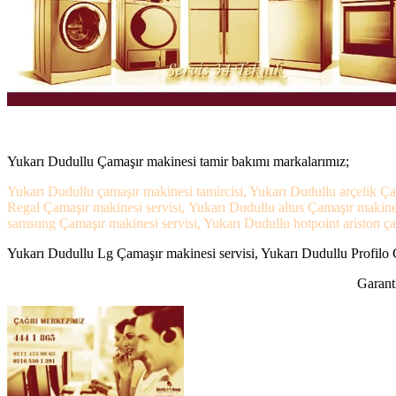
Yukarı Dudullu Çamaşır makinesi tamir bakımı markalarımız;
Yukarı Dudullu çamaşır makinesi tamircisi, Yukarı Dudullu arçelik Ça
Regal Çamaşır makinesi servisi, Yukarı Dudullu altus Çamaşır makine
samsung Çamaşır makinesi servisi, Yukarı Dudullu hotpoint ariston çam
Yukarı Dudullu Lg Çamaşır makinesi servisi, Yukarı Dudullu Profilo Ç
Garanti