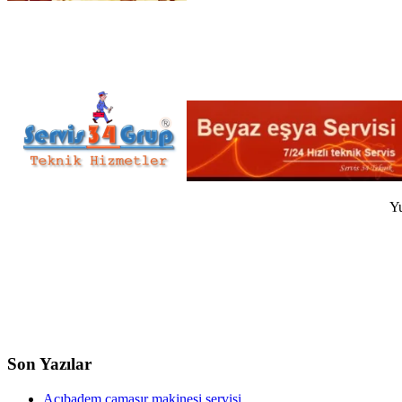
Yu
Son Yazılar
Acıbadem çamaşır makinesi servisi