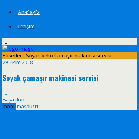
AnaSayfa
İletişim
Etiketler › Soyak beko Çamaşır makinesi servisi
29 Ekim 2018
Soyak çamaşır makinesi servisi
Başa dön
mobil
masaüstü