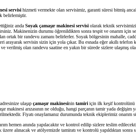
esi servisi
hizmeti vermekte olan servisimiz, garanti süresi bitmiş anc
belirlemiştir.
ettiğiniz anda
Soyak çamaşır makinesi servisi
olarak teknik servisimizi
bilirsiniz. Makinenizin durumu öğrenildikten sonra tespit ve onarım için 
 olan ortak bir randevu zamanı belirlerler. Soyak bölgesinin mahalle, cad
i arayarak servisin sizin için yola çıkar. Bu esnada eğer akıllı telefon
e verilmiş olan randevu saatine en yakın bir sürede sizlere ulaşmış ola
adresinize ulaşıp
çamaşır makinesi
nin
tamiri
için ilk keşif kontrolünü
amaşır makinesi arızasının ne olduğu, hangi parçanın tamir yada değişim 
 verilmektedir. Fiyatı onaylamanız durumunda teknik ekiplerimiz onarım s
arım hemen anında yapılacaktır ve kontrol edilip sizlere teslim edilecek
 üzere alınacak ve atölyemizde tamiratı ve kontrolü yapıldıktan sonra si