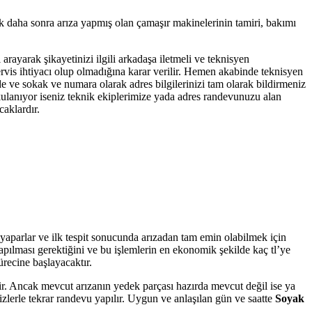
ak daha sonra arıza yapmış olan çamaşır makinelerinin tamiri, bakımı
 arayarak şikayetinizi ilgili arkadaşa iletmeli ve teknisyen
servis ihtiyacı olup olmadığına karar verilir. Hemen akabinde teknisyen
de ve sokak ve numara olarak adres bilgilerinizi tam olarak bildirmeniz
 kulanıyor iseniz teknik ekiplerimize yada adres randevunuzu alan
caklardır.
 yaparlar ve ilk tespit sonucunda arızadan tam emin olabilmek için
yapılması gerektiğini ve bu işlemlerin en ekonomik şekilde kaç tl’ye
ürecine başlayacaktır.
tir. Ancak mevcut arızanın yedek parçası hazırda mevcut değil ise ya
zlerle tekrar randevu yapılır. Uygun ve anlaşılan gün ve saatte
Soyak