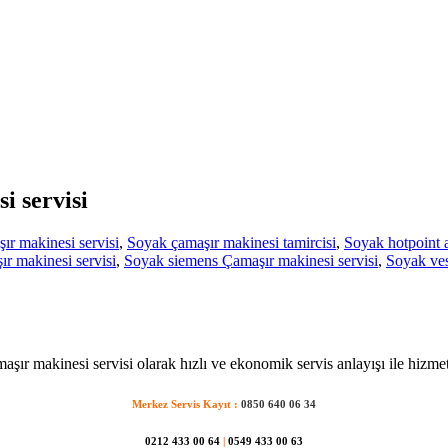
i servisi
r makinesi servisi
,
Soyak çamaşır makinesi tamircisi
,
Soyak hotpoint a
r makinesi servisi
,
Soyak siemens Çamaşır makinesi servisi
,
Soyak ves
şır makinesi servisi olarak hızlı ve ekonomik servis anlayışı ile hizme
Merkez Servis Kayıt :
0850 640 06 34
0212 433 00 64
|
0549 433 00 63