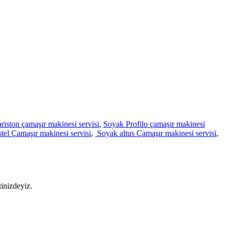
riston çamaşır makinesi servisi
,
Soyak Profilo çamaşır makinesi
tel Çamaşır makinesi servisi
,
Soyak altus Çamaşır makinesi servisi
,
tinizdeyiz.