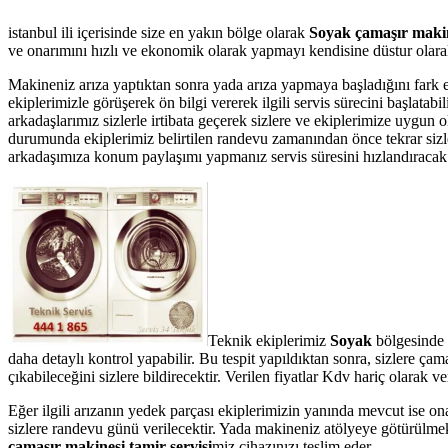
istanbul ili içerisinde size en yakın bölge olarak
Soyak çamaşır makin
ve onarımını hızlı ve ekonomik olarak yapmayı kendisine düstur olarak 
Makineniz arıza yaptıktan sonra yada arıza yapmaya başladığını fark 
ekiplerimizle görüşerek ön bilgi vererek ilgili servis sürecini başlata
arkadaşlarımız sizlerle irtibata geçerek sizlere ve ekiplerimize uygun
durumunda ekiplerimiz belirtilen randevu zamanından önce tekrar sizler
arkadaşımıza konum paylaşımı yapmanız servis süresini hızlandıracak v
Teknik ekiplerimiz
Soyak
bölgesinde 
daha detaylı kontrol yapabilir. Bu tespit yapıldıktan sonra, sizlere ç
çıkabileceğini sizlere bildirecektir. Verilen fiyatlar Kdv hariç olarak
Eğer ilgili arızanın yedek parçası ekiplerimizin yanında mevcut ise on
sizlere randevu günü verilecektir. Yada makineniz atölyeye götürülmek
çamaşır makinesi tamir servisi
miz cihazınızı teslim eder.