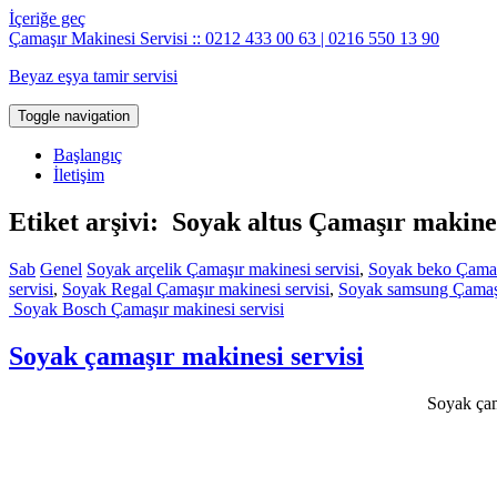
İçeriğe geç
Çamaşır Makinesi Servisi :: 0212 433 00 63 | 0216 550 13 90
Beyaz eşya tamir servisi
Toggle navigation
Başlangıç
İletişim
Etiket arşivi: Soyak altus Çamaşır makines
Sab
Genel
Soyak arçelik Çamaşır makinesi servisi
,
Soyak beko Çamaşı
servisi
,
Soyak Regal Çamaşır makinesi servisi
,
Soyak samsung Çamaşı
Soyak Bosch Çamaşır makinesi servisi
Soyak çamaşır makinesi servisi
Soyak çama