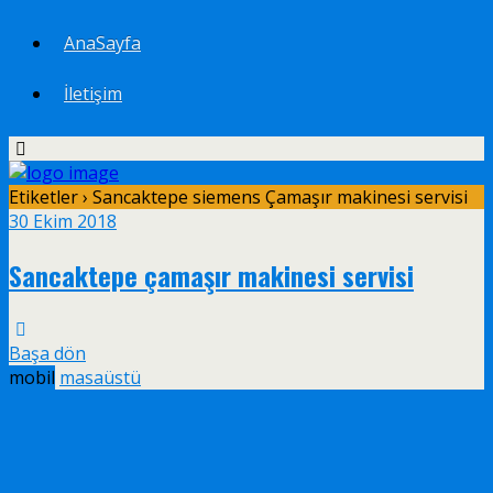
AnaSayfa
İletişim
Etiketler › Sancaktepe siemens Çamaşır makinesi servisi
30 Ekim 2018
Sancaktepe çamaşır makinesi servisi
Başa dön
mobil
masaüstü