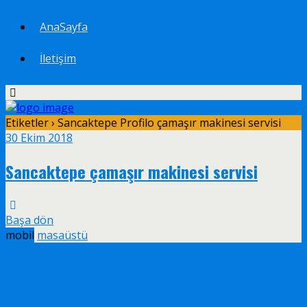
AnaSayfa
İletişim
Etiketler › Sancaktepe Profilo çamaşır makinesi servisi
30 Ekim 2018
Sancaktepe çamaşır makinesi servisi
Başa dön
mobil
masaüstü