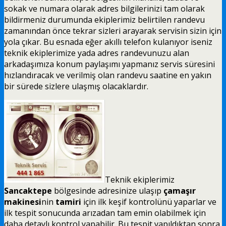
sokak ve numara olarak adres bilgilerinizi tam olarak
bildirmeniz durumunda ekiplerimiz belirtilen randevu
zamanından önce tekrar sizleri arayarak servisin sizin için
yola çıkar. Bu esnada eğer akıllı telefon kulanıyor iseniz
teknik ekiplerimize yada adres randevunuzu alan
arkadaşımıza konum paylaşımı yapmanız servis süresini
hızlandıracak ve verilmiş olan randevu saatine en yakın
bir sürede sizlere ulaşmış olacaklardır.
Teknik ekiplerimiz
Sancaktepe
bölgesinde adresinize ulaşıp
çamaşır
makinesi
nin
tamiri
için ilk keşif kontrolünü yaparlar ve
ilk tespit sonucunda arızadan tam emin olabilmek için
daha detaylı kontrol yapabilir. Bu tespit yapıldıktan sonra,