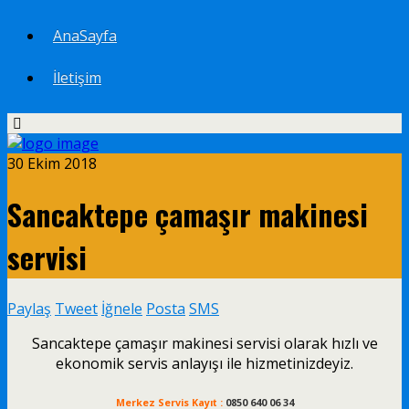
AnaSayfa
İletişim
30 Ekim 2018
Sancaktepe çamaşır makinesi
servisi
Paylaş
Tweet
İğnele
Posta
SMS
Sancaktepe çamaşır makinesi servisi olarak hızlı ve
ekonomik servis anlayışı ile hizmetinizdeyiz.
Merkez Servis Kayıt :
0850 640 06 34