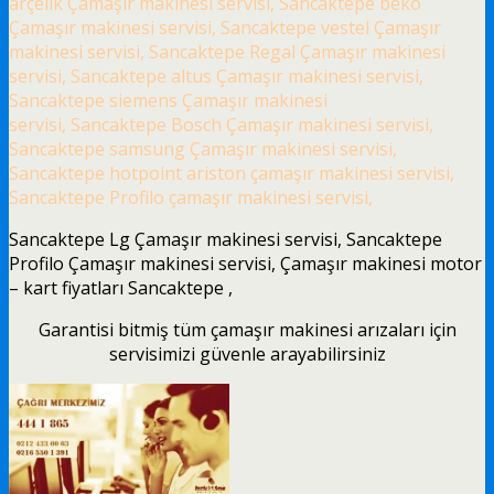
arçelik Çamaşır makinesi servisi, Sancaktepe beko
Çamaşır makinesi servisi, Sancaktepe vestel Çamaşır
makinesi servisi, Sancaktepe Regal Çamaşır makinesi
servisi, Sancaktepe altus Çamaşır makinesi servisi,
Sancaktepe siemens Çamaşır makinesi
servisi, Sancaktepe Bosch Çamaşır makinesi servisi,
Sancaktepe samsung Çamaşır makinesi servisi,
Sancaktepe hotpoint ariston çamaşır makinesi servisi,
Sancaktepe Profilo çamaşır makinesi servisi,
Sancaktepe Lg Çamaşır makinesi servisi, Sancaktepe
Profilo Çamaşır makinesi servisi, Çamaşır makinesi motor
– kart fiyatları Sancaktepe ,
Garantisi bitmiş tüm çamaşır makinesi arızaları için
servisimizi güvenle arayabilirsiniz