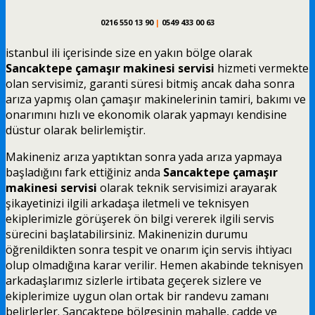
0216 550 13 90
|
0549 433 00 63
istanbul ili içerisinde size en yakın bölge olarak
Sancaktepe çamaşır makinesi servisi
hizmeti vermekte
olan servisimiz, garanti süresi bitmiş ancak daha sonra
arıza yapmış olan çamaşır makinelerinin tamiri, bakımı ve
onarımını hızlı ve ekonomik olarak yapmayı kendisine
düstur olarak belirlemiştir.
Makineniz arıza yaptıktan sonra yada arıza yapmaya
başladığını fark ettiğiniz anda
Sancaktepe çamaşır
makinesi servisi
olarak teknik servisimizi arayarak
şikayetinizi ilgili arkadaşa iletmeli ve teknisyen
ekiplerimizle görüşerek ön bilgi vererek ilgili servis
sürecini başlatabilirsiniz. Makinenizin durumu
öğrenildikten sonra tespit ve onarım için servis ihtiyacı
olup olmadığına karar verilir. Hemen akabinde teknisyen
arkadaşlarımız sizlerle irtibata geçerek sizlere ve
ekiplerimize uygun olan ortak bir randevu zamanı
belirlerler. Sancaktepe bölgesinin mahalle, cadde ve