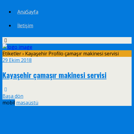
AnaSayfa
İletişim
Etiketler › Kayaşehir Profilo çamaşır makinesi servisi
29 Ekim 2018
Kayaşehir çamaşır makinesi servisi
Başa dön
mobil
masaüstü