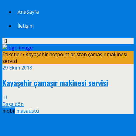
AnaSayfa
İletişim
Etiketler › Kayaşehir hotpoint ariston çamaşır makinesi
servisi
29 Ekim 2018
Kayaşehir çamaşır makinesi servisi
Başa dön
mobil
masaüstü