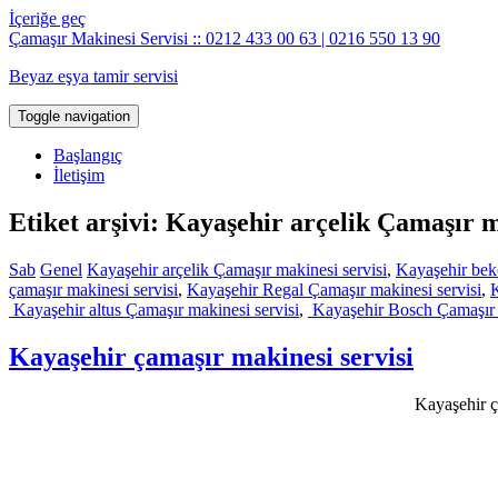
İçeriğe geç
Çamaşır Makinesi Servisi :: 0212 433 00 63 | 0216 550 13 90
Beyaz eşya tamir servisi
Toggle navigation
Başlangıç
İletişim
Etiket arşivi: Kayaşehir arçelik Çamaşır m
Sab
Genel
Kayaşehir arçelik Çamaşır makinesi servisi
,
Kayaşehir bek
çamaşır makinesi servisi
,
Kayaşehir Regal Çamaşır makinesi servisi
,
K
Kayaşehir altus Çamaşır makinesi servisi
,
Kayaşehir Bosch Çamaşır m
Kayaşehir çamaşır makinesi servisi
Kayaşehir ça