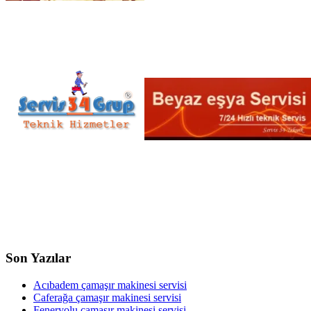
Son Yazılar
Acıbadem çamaşır makinesi servisi
Caferağa çamaşır makinesi servisi
Feneryolu çamaşır makinesi servisi