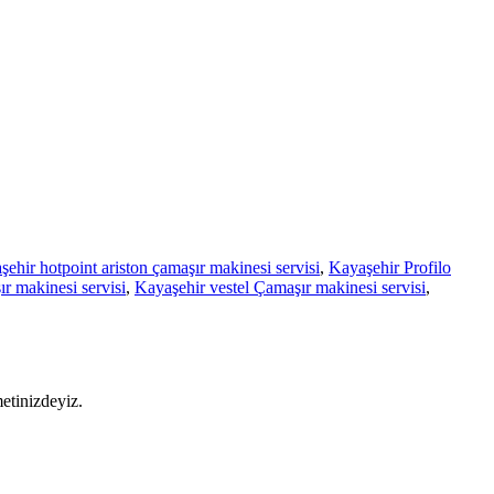
ehir hotpoint ariston çamaşır makinesi servisi
,
Kayaşehir Profilo
r makinesi servisi
,
Kayaşehir vestel Çamaşır makinesi servisi
,
metinizdeyiz.