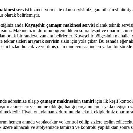
kinesi servisi
hizmeti vermekte olan servisimiz, garanti süresi bitmiş
 olarak belirlemiştir.
ettiğiniz anda
Kayaşehir çamaşır makinesi servisi
olarak teknik servisi
bilirsiniz. Makinenizin durumu öğrenildikten sonra tespit ve onarım için 
olan ortak bir randevu zamanı belirlerler. Kayaşehir bölgesinin mahalle,
krar sizleri arayarak servisin sizin için yola çıkar. Bu esnada eğer akı
i hızlandıracak ve verilmiş olan randevu saatine en yakın bir sürede s
nde adresinize ulaşıp
çamaşır makinesi
nin
tamiri
için ilk keşif kontr
amaşır makinesi arızasının ne olduğu, hangi parçanın tamir yada değişim 
 verilmektedir. Fiyatı onaylamanız durumunda teknik ekiplerimiz onarım s
arım hemen anında yapılacaktır ve kontrol edilip sizlere teslim edilecek
üzere alınacak ve atölyemizde tamiratı ve kontrolü yapıldıktan sonra si