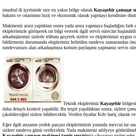
istanbul ili içerisinde size en yakın bölge olarak
Kayaşehir çamaşır ma
bakımı ve onarımını hızlı ve ekonomik olarak yapmayı kendisine düstur
Makineniz arıza yaptıktan sonra yada arıza yapmaya başladığını fark 
ekiplerimizle görüşerek ön bilgi vererek ilgili servis sürecini başlata
arkadaşlarımız sizlerle irtibata geçerek sizlere ve ekiplerimize uygun 
bildirmeniz durumunda ekiplerimiz belirtilen randevu zamanından önce te
randevunuzu alan arkadaşımıza konum paylaşımı yapmanız servis süresin
Teknik ekiplerimiz
Kayaşehir
bölgesi
daha detaylı kontrol yapabilir. Bu tespit yapıldıktan sonra, sizlere ç
çıkabileceğini sizlere bildirecektir. Verilen fiyatlar Kdv hariç olarak
Eğer ilgili arızanın yedek parçası ekiplerimizin yanında mevcut ise on
sizlere randevu günü verilecektir. Yada makineniz atölyeye götürülmek 
Kayaşehir çamaşır makinesi tamir servisi
miz cihazınızı teslim eder.