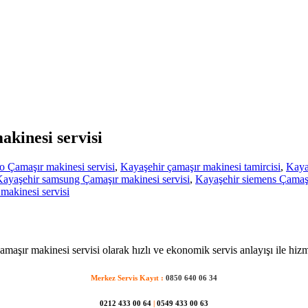
akinesi servisi
o Çamaşır makinesi servisi
,
Kayaşehir çamaşır makinesi tamircisi
,
Kayaş
ayaşehir samsung Çamaşır makinesi servisi
,
Kayaşehir siemens Çamaşı
akinesi servisi
maşır makinesi servisi olarak hızlı ve ekonomik servis anlayışı ile hiz
Merkez Servis Kayıt :
0850 640 06 34
0212 433 00 64
|
0549 433 00 63