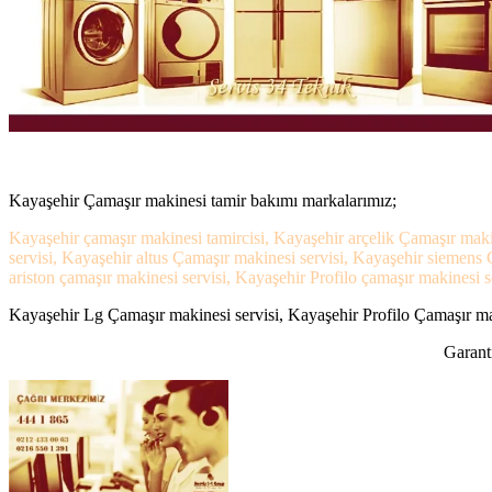
Kayaşehir Çamaşır makinesi tamir bakımı markalarımız;
Kayaşehir çamaşır makinesi tamircisi, Kayaşehir arçelik Çamaşır maki
servisi, Kayaşehir altus Çamaşır makinesi servisi, Kayaşehir siemens
ariston çamaşır makinesi servisi, Kayaşehir Profilo çamaşır makinesi se
Kayaşehir Lg Çamaşır makinesi servisi, Kayaşehir Profilo Çamaşır maki
Garanti