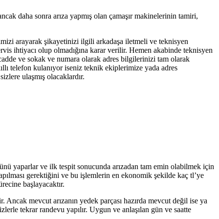
 ancak daha sonra arıza yapmış olan çamaşır makinelerinin tamiri,
mizi arayarak şikayetinizi ilgili arkadaşa iletmeli ve teknisyen
servis ihtiyacı olup olmadığına karar verilir. Hemen akabinde teknisyen
 cadde ve sokak ve numara olarak adres bilgilerinizi tam olarak
llı telefon kulanıyor iseniz teknik ekiplerimize yada adres
izlere ulaşmış olacaklardır.
olünü yaparlar ve ilk tespit sonucunda arızadan tam emin olabilmek için
yapılması gerektiğini ve bu işlemlerin en ekonomik şekilde kaç tl’ye
ürecine başlayacaktır.
tir. Ancak mevcut arızanın yedek parçası hazırda mevcut değil ise ya
zlerle tekrar randevu yapılır. Uygun ve anlaşılan gün ve saatte