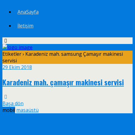
AnaSayfa
İletişim
Etiketler › Karadeniz mah. samsung Çamaşır makinesi
servisi
29 Ekim 2018
Karadeniz mah. çamaşır makinesi servisi
Başa dön
mobil
masaüstü