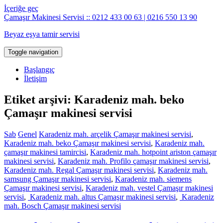
İçeriğe geç
Çamaşır Makinesi Servisi :: 0212 433 00 63 | 0216 550 13 90
Beyaz eşya tamir servisi
Toggle navigation
Başlangıç
İletişim
Etiket arşivi: Karadeniz mah. beko
Çamaşır makinesi servisi
Sab
Genel
Karadeniz mah. arçelik Çamaşır makinesi servisi
,
Karadeniz mah. beko Çamaşır makinesi servisi
,
Karadeniz mah.
çamaşır makinesi tamircisi
,
Karadeniz mah. hotpoint ariston çamaşır
makinesi servisi
,
Karadeniz mah. Profilo çamaşır makinesi servisi
,
Karadeniz mah. Regal Çamaşır makinesi servisi
,
Karadeniz mah.
samsung Çamaşır makinesi servisi
,
Karadeniz mah. siemens
Çamaşır makinesi servisi
,
Karadeniz mah. vestel Çamaşır makinesi
servisi
,
Karadeniz mah. altus Çamaşır makinesi servisi
,
Karadeniz
mah. Bosch Çamaşır makinesi servisi