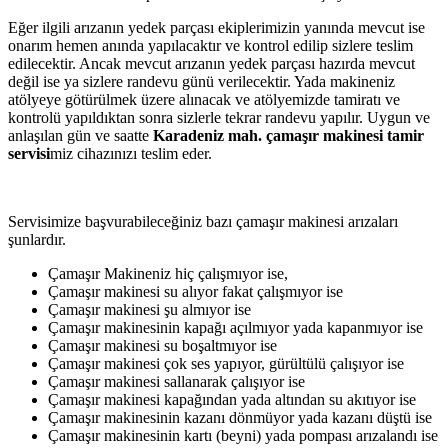
Eğer ilgili arızanın yedek parçası ekiplerimizin yanında mevcut ise
onarım hemen anında yapılacaktır ve kontrol edilip sizlere teslim
edilecektir. Ancak mevcut arızanın yedek parçası hazırda mevcut
değil ise ya sizlere randevu günü verilecektir. Yada makineniz
atölyeye götürülmek üzere alınacak ve atölyemizde tamiratı ve
kontrolü yapıldıktan sonra sizlerle tekrar randevu yapılır. Uygun ve
anlaşılan gün ve saatte
Karadeniz mah. çamaşır makinesi tamir
servisi
miz cihazınızı teslim eder.
Servisimize başvurabileceğiniz bazı çamaşır makinesi arızaları
şunlardır.
Çamaşır Makineniz hiç çalışmıyor ise,
Çamaşır makinesi su alıyor fakat çalışmıyor ise
Çamaşır makinesi şu almıyor ise
Çamaşır makinesinin kapağı açılmıyor yada kapanmıyor ise
Çamaşır makinesi su boşaltmıyor ise
Çamaşır makinesi çok ses yapıyor, gürültülü çalışıyor ise
Çamaşır makinesi sallanarak çalışıyor ise
Çamaşır makinesi kapağından yada altından su akıtıyor ise
Çamaşır makinesinin kazanı dönmüyor yada kazanı düştü ise
Çamaşır makinesinin kartı (beyni) yada pompası arızalandı ise