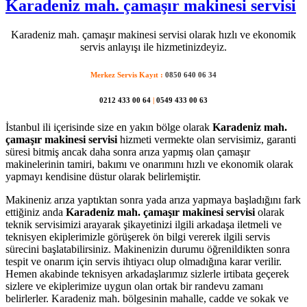
Karadeniz mah. çamaşır makinesi servisi
Karadeniz mah. çamaşır makinesi servisi olarak hızlı ve ekonomik
servis anlayışı ile hizmetinizdeyiz.
Merkez Servis Kayıt :
0850 640 06 34
0212 433 00 64
|
0549 433 00 63
İstanbul ili içerisinde size en yakın bölge olarak
Karadeniz mah.
çamaşır makinesi servisi
hizmeti vermekte olan servisimiz, garanti
süresi bitmiş ancak daha sonra arıza yapmış olan çamaşır
makinelerinin tamiri, bakımı ve onarımını hızlı ve ekonomik olarak
yapmayı kendisine düstur olarak belirlemiştir.
Makineniz arıza yaptıktan sonra yada arıza yapmaya başladığını fark
ettiğiniz anda
Karadeniz mah. çamaşır makinesi servisi
olarak
teknik servisimizi arayarak şikayetinizi ilgili arkadaşa iletmeli ve
teknisyen ekiplerimizle görüşerek ön bilgi vererek ilgili servis
sürecini başlatabilirsiniz. Makinenizin durumu öğrenildikten sonra
tespit ve onarım için servis ihtiyacı olup olmadığına karar verilir.
Hemen akabinde teknisyen arkadaşlarımız sizlerle irtibata geçerek
sizlere ve ekiplerimize uygun olan ortak bir randevu zamanı
belirlerler. Karadeniz mah. bölgesinin mahalle, cadde ve sokak ve