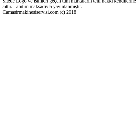
Sitede Logo ve isimleri geçen tüm markaların telif hakkı kendilerine
aittir. Tanıtım maksadıyla yayınlanmıştır.
Camasirmakinesiservisi.com (c) 2018