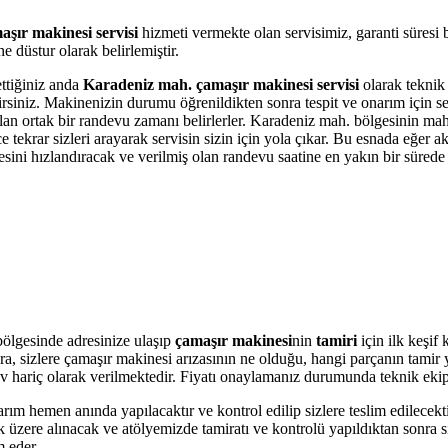
şır makinesi servisi
hizmeti vermekte olan servisimiz, garanti süresi
 düstur olarak belirlemiştir.
ettiğiniz anda
Karadeniz mah. çamaşır makinesi servisi
olarak teknik 
bilirsiniz. Makinenizin durumu öğrenildikten sonra tespit ve onarım için 
 olan ortak bir randevu zamanı belirlerler. Karadeniz mah. bölgesinin ma
krar sizleri arayarak servisin sizin için yola çıkar. Bu esnada eğer akı
i hızlandıracak ve verilmiş olan randevu saatine en yakın bir sürede s
ölgesinde adresinize ulaşıp
çamaşır makinesi
nin
tamiri
için ilk keşif
onra, sizlere çamaşır makinesi arızasının ne olduğu, hangi parçanın tami
r Kdv hariç olarak verilmektedir. Fiyatı onaylamanız durumunda teknik eki
arım hemen anında yapılacaktır ve kontrol edilip sizlere teslim edilecek
üzere alınacak ve atölyemizde tamiratı ve kontrolü yapıldıktan sonra si
m eder.