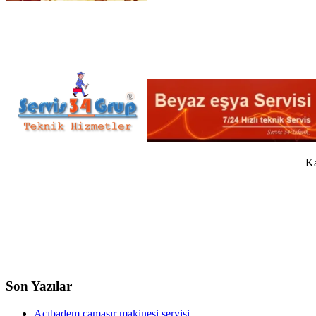
Ka
Son Yazılar
Acıbadem çamaşır makinesi servisi