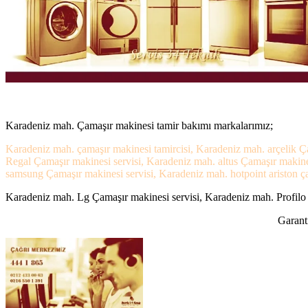
Karadeniz mah. Çamaşır makinesi tamir bakımı markalarımız;
Karadeniz mah. çamaşır makinesi tamircisi, Karadeniz mah. arçelik Ç
Regal Çamaşır makinesi servisi, Karadeniz mah. altus Çamaşır makine
samsung Çamaşır makinesi servisi, Karadeniz mah. hotpoint ariston ça
Karadeniz mah. Lg Çamaşır makinesi servisi, Karadeniz mah. Profilo 
Garanti