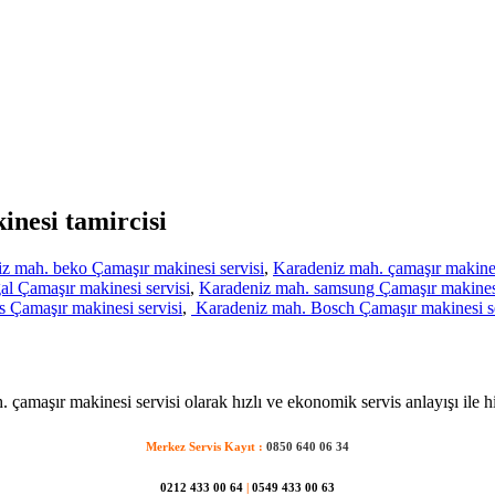
inesi tamircisi
z mah. beko Çamaşır makinesi servisi
,
Karadeniz mah. çamaşır makines
l Çamaşır makinesi servisi
,
Karadeniz mah. samsung Çamaşır makinesi
 Çamaşır makinesi servisi
,
Karadeniz mah. Bosch Çamaşır makinesi se
 çamaşır makinesi servisi olarak hızlı ve ekonomik servis anlayışı ile h
Merkez Servis Kayıt :
0850 640 06 34
0212 433 00 64
|
0549 433 00 63