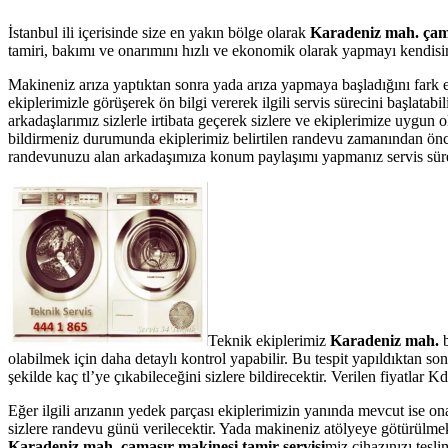
İstanbul ili içerisinde size en yakın bölge olarak
Karadeniz mah. çama
tamiri, bakımı ve onarımını hızlı ve ekonomik olarak yapmayı kendisine
Makineniz arıza yaptıktan sonra yada arıza yapmaya başladığını fark 
ekiplerimizle görüşerek ön bilgi vererek ilgili servis sürecini başlata
arkadaşlarımız sizlerle irtibata geçerek sizlere ve ekiplerimize uygun
bildirmeniz durumunda ekiplerimiz belirtilen randevu zamanından önce te
randevunuzu alan arkadaşımıza konum paylaşımı yapmanız servis süresin
Teknik ekiplerimiz
Karadeniz mah.
b
olabilmek için daha detaylı kontrol yapabilir. Bu tespit yapıldıktan s
şekilde kaç tl’ye çıkabileceğini sizlere bildirecektir. Verilen fiyatla
Eğer ilgili arızanın yedek parçası ekiplerimizin yanında mevcut ise on
sizlere randevu günü verilecektir. Yada makineniz atölyeye götürülmek 
Karadeniz mah. çamaşır makinesi tamir servisi
miz cihazınızı tesli