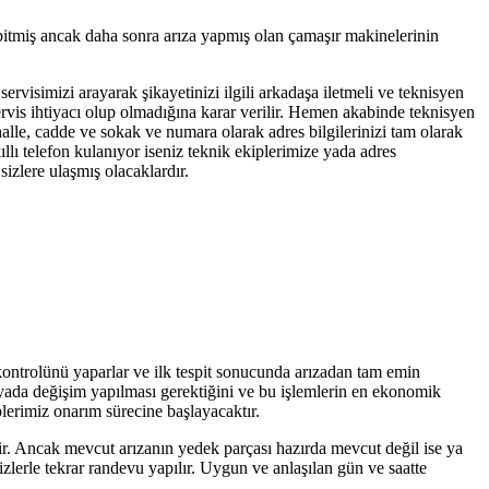
 bitmiş ancak daha sonra arıza yapmış olan çamaşır makinelerinin
servisimizi arayarak şikayetinizi ilgili arkadaşa iletmeli ve teknisyen
servis ihtiyacı olup olmadığına karar verilir. Hemen akabinde teknisyen
halle, cadde ve sokak ve numara olarak adres bilgilerinizi tam olarak
llı telefon kulanıyor iseniz teknik ekiplerimize yada adres
izlere ulaşmış olacaklardır.
 kontrolünü yaparlar ve ilk tespit sonucunda arızadan tam emin
r yada değişim yapılması gerektiğini ve bu işlemlerin en ekonomik
plerimiz onarım sürecine başlayacaktır.
tir. Ancak mevcut arızanın yedek parçası hazırda mevcut değil ise ya
zlerle tekrar randevu yapılır. Uygun ve anlaşılan gün ve saatte