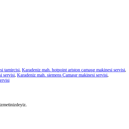
i tamircisi
,
Karadeniz mah. hotpoint ariston çamaşır makinesi servisi
,
 servisi
,
Karadeniz mah. siemens Çamaşır makinesi servisi
,
rvisi
izmetinizdeyiz.