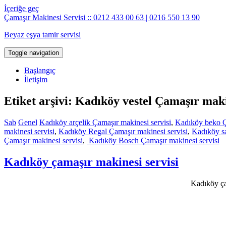
İçeriğe geç
Çamaşır Makinesi Servisi :: 0212 433 00 63 | 0216 550 13 90
Beyaz eşya tamir servisi
Toggle navigation
Başlangıç
İletişim
Etiket arşivi: Kadıköy vestel Çamaşır maki
Sab
Genel
Kadıköy arçelik Çamaşır makinesi servisi
,
Kadıköy beko Ç
makinesi servisi
,
Kadıköy Regal Çamaşır makinesi servisi
,
Kadıköy s
Çamaşır makinesi servisi
,
Kadıköy Bosch Çamaşır makinesi servisi
Kadıköy çamaşır makinesi servisi
Kadıköy çam