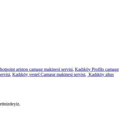
otpoint ariston çamaşır makinesi servisi
,
Kadıköy Profilo çamaşır
ervisi
,
Kadıköy vestel Çamaşır makinesi servisi
,
Kadıköy altus
etinizdeyiz.