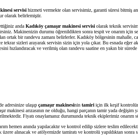
inesi servisi
hizmeti vermekte olan servisimiz, garanti süresi bitmiş a
 olarak belirlemiştir.
ettiğiniz anda
Kadıköy çamaşır makinesi servisi
olarak teknik servisimi
bilirsiniz. Makinenizin durumu öğrenildikten sonra tespit ve onarım için 
 olan ortak bir randevu zamanı belirlerler. Kadıköy bölgesinin mahalle, 
krar sizleri arayarak servisin sizin için yola çıkar. Bu esnada eğer akı
i hızlandıracak ve verilmiş olan randevu saatine en yakın bir sürede s
de adresinize ulaşıp
çamaşır makinesi
nin
tamiri
için ilk keşif kontrol
amaşır makinesi arızasının ne olduğu, hangi parçanın tamir yada değişim 
 verilmektedir. Fiyatı onaylamanız durumunda teknik ekiplerimiz onarım s
arım hemen anında yapılacaktır ve kontrol edilip sizlere teslim edilecek
üzere alınacak ve atölyemizde tamiratı ve kontrolü yapıldıktan sonra si