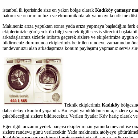
istanbul ili içerisinde size en yakın bölge olarak
Kadıköy çamaşır mak
bakımı ve onarımını hızlı ve ekonomik olarak yapmayı kendisine düstur
Makineniz arıza yaptıktan sonra yada arıza yapmaya başladığını fark 
ekiplerimizle görüşerek ön bilgi vererek ilgili servis sürecini başlata
arkadaşlarımız sizlerle irtibata geçerek sizlere ve ekiplerimize uygun
bildirmeniz durumunda ekiplerimiz belirtilen randevu zamanından önce te
randevunuzu alan arkadaşımıza konum paylaşımı yapmanız servis süresin
Teknik ekiplerimiz
Kadıköy
bölgesin
daha detaylı kontrol yapabilir. Bu tespit yapıldıktan sonra, sizlere ç
çıkabileceğini sizlere bildirecektir. Verilen fiyatlar Kdv hariç olarak
Eğer ilgili arızanın yedek parçası ekiplerimizin yanında mevcut ise on
sizlere randevu günü verilecektir. Yada makineniz atölyeye götürülmek 
Kadıköy çamaşır makinesi tamir servisi
miz cihazınızı teslim eder.