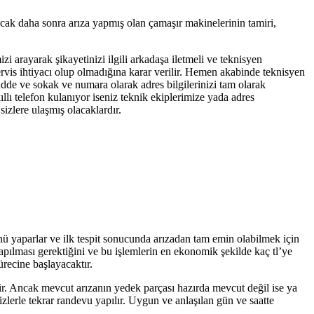
ncak daha sonra arıza yapmış olan çamaşır makinelerinin tamiri,
zi arayarak şikayetinizi ilgili arkadaşa iletmeli ve teknisyen
servis ihtiyacı olup olmadığına karar verilir. Hemen akabinde teknisyen
cadde ve sokak ve numara olarak adres bilgilerinizi tam olarak
llı telefon kulanıyor iseniz teknik ekiplerimize yada adres
izlere ulaşmış olacaklardır.
ünü yaparlar ve ilk tespit sonucunda arızadan tam emin olabilmek için
yapılması gerektiğini ve bu işlemlerin en ekonomik şekilde kaç tl’ye
ürecine başlayacaktır.
tir. Ancak mevcut arızanın yedek parçası hazırda mevcut değil ise ya
zlerle tekrar randevu yapılır. Uygun ve anlaşılan gün ve saatte