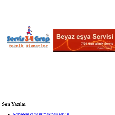
Son Yazılar
Acıbadem çamaşır makinesi servisi