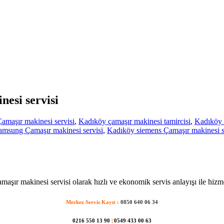
nesi servisi
amaşır makinesi servisi
,
Kadıköy çamaşır makinesi tamircisi
,
Kadıköy h
amsung Çamaşır makinesi servisi
,
Kadıköy siemens Çamaşır makinesi s
aşır makinesi servisi olarak hızlı ve ekonomik servis anlayışı ile hizm
Merkez Servis Kayıt :
0850 640 06 34
0216 550 13 90
|
0549 433 00 63