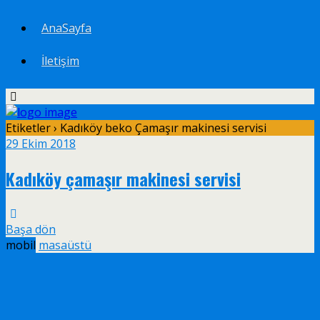
AnaSayfa
İletişim
Etiketler › Kadıköy beko Çamaşır makinesi servisi
29 Ekim 2018
Kadıköy çamaşır makinesi servisi
Başa dön
mobil
masaüstü