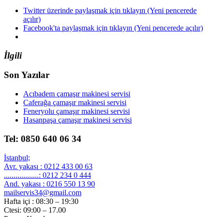
Twitter üzerinde paylaşmak için tıklayın (Yeni pencerede
açılır)
Facebook'ta paylaşmak için tıklayın (Yeni pencerede açılır)
İlgili
Son Yazılar
Acıbadem çamaşır makinesi servisi
Caferağa çamaşır makinesi servisi
Feneryolu çamaşır makinesi servisi
Hasanpaşa çamaşır makinesi servisi
Tel: 0850 640 06 34
İstanbul;
Avr. yakası : 0212 433 00 63
..................: 0212 234 0 444
And. yakası : 0216 550 13 90
mailservis34@gmail.com
Hafta içi : 08:30 – 19:30
Ctesi: 09:00 – 17.00