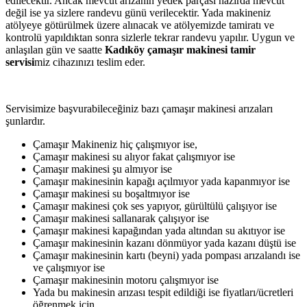
edilecektir. Ancak mevcut arızanın yedek parçası hazırda mevcut
değil ise ya sizlere randevu günü verilecektir. Yada makineniz
atölyeye götürülmek üzere alınacak ve atölyemizde tamiratı ve
kontrolü yapıldıktan sonra sizlerle tekrar randevu yapılır. Uygun ve
anlaşılan gün ve saatte
Kadıköy çamaşır makinesi tamir
servisi
miz cihazınızı teslim eder.
Servisimize başvurabileceğiniz bazı çamaşır makinesi arızaları
şunlardır.
Çamaşır Makineniz hiç çalışmıyor ise,
Çamaşır makinesi su alıyor fakat çalışmıyor ise
Çamaşır makinesi şu almıyor ise
Çamaşır makinesinin kapağı açılmıyor yada kapanmıyor ise
Çamaşır makinesi su boşaltmıyor ise
Çamaşır makinesi çok ses yapıyor, gürültülü çalışıyor ise
Çamaşır makinesi sallanarak çalışıyor ise
Çamaşır makinesi kapağından yada altından su akıtıyor ise
Çamaşır makinesinin kazanı dönmüyor yada kazanı düştü ise
Çamaşır makinesinin kartı (beyni) yada pompası arızalandı ise
ve çalışmıyor ise
Çamaşır makinesinin motoru çalışmıyor ise
Yada bu makinesin arızası tespit edildiği ise fiyatları/ücretleri
öğrenmek için