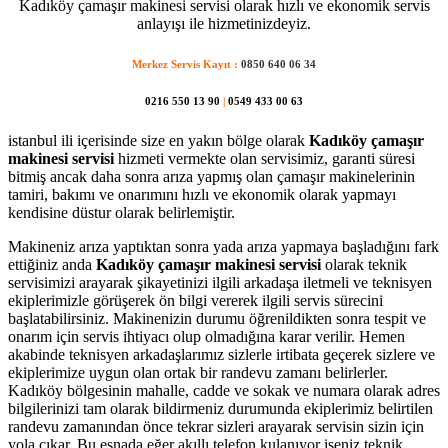
Kadıköy çamaşır makinesi servisi olarak hızlı ve ekonomik servis
anlayışı ile hizmetinizdeyiz.
Merkez Servis Kayıt :
0850 640 06 34
0216 550 13 90
|
0549 433 00 63
istanbul ili içerisinde size en yakın bölge olarak
Kadıköy çamaşır
makinesi servisi
hizmeti vermekte olan servisimiz, garanti süresi
bitmiş ancak daha sonra arıza yapmış olan çamaşır makinelerinin
tamiri, bakımı ve onarımını hızlı ve ekonomik olarak yapmayı
kendisine düstur olarak belirlemiştir.
Makineniz arıza yaptıktan sonra yada arıza yapmaya başladığını fark
ettiğiniz anda
Kadıköy çamaşır makinesi servisi
olarak teknik
servisimizi arayarak şikayetinizi ilgili arkadaşa iletmeli ve teknisyen
ekiplerimizle görüşerek ön bilgi vererek ilgili servis sürecini
başlatabilirsiniz. Makinenizin durumu öğrenildikten sonra tespit ve
onarım için servis ihtiyacı olup olmadığına karar verilir. Hemen
akabinde teknisyen arkadaşlarımız sizlerle irtibata geçerek sizlere ve
ekiplerimize uygun olan ortak bir randevu zamanı belirlerler.
Kadıköy bölgesinin mahalle, cadde ve sokak ve numara olarak adres
bilgilerinizi tam olarak bildirmeniz durumunda ekiplerimiz belirtilen
randevu zamanından önce tekrar sizleri arayarak servisin sizin için
yola çıkar. Bu esnada eğer akıllı telefon kulanıyor iseniz teknik