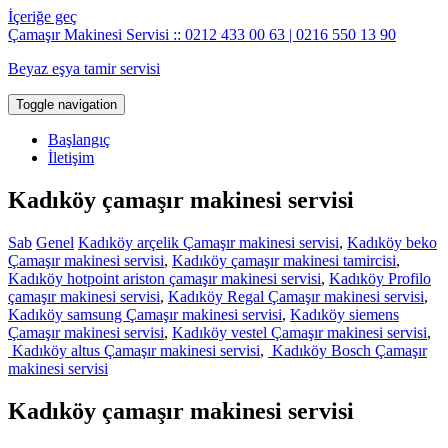
İçeriğe geç
Çamaşır Makinesi Servisi :: 0212 433 00 63 | 0216 550 13 90
Beyaz eşya tamir servisi
Toggle navigation
Başlangıç
İletişim
Kadıköy çamaşır makinesi servisi
Sab
Genel
Kadıköy arçelik Çamaşır makinesi servisi
,
Kadıköy beko
Çamaşır makinesi servisi
,
Kadıköy çamaşır makinesi tamircisi
,
Kadıköy hotpoint ariston çamaşır makinesi servisi
,
Kadıköy Profilo
çamaşır makinesi servisi
,
Kadıköy Regal Çamaşır makinesi servisi
,
Kadıköy samsung Çamaşır makinesi servisi
,
Kadıköy siemens
Çamaşır makinesi servisi
,
Kadıköy vestel Çamaşır makinesi servisi
,
Kadıköy altus Çamaşır makinesi servisi
,
Kadıköy Bosch Çamaşır
makinesi servisi
Kadıköy çamaşır makinesi servisi