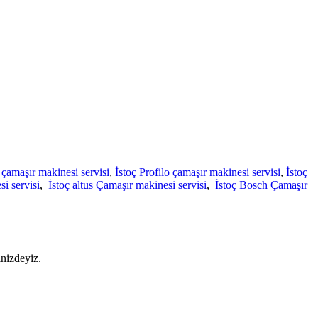
n çamaşır makinesi servisi
,
İstoç Profilo çamaşır makinesi servisi
,
İstoç
si servisi
,
İstoç altus Çamaşır makinesi servisi
,
İstoç Bosch Çamaşır
inizdeyiz.