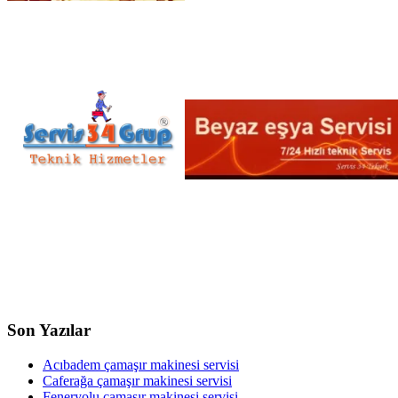
Son Yazılar
Acıbadem çamaşır makinesi servisi
Caferağa çamaşır makinesi servisi
Feneryolu çamaşır makinesi servisi