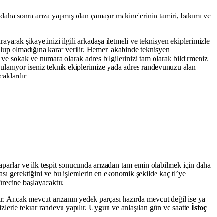
 daha sonra arıza yapmış olan çamaşır makinelerinin tamiri, bakımı ve
rayarak şikayetinizi ilgili arkadaşa iletmeli ve teknisyen ekiplerimizle
ı olup olmadığına karar verilir. Hemen akabinde teknisyen
e ve sokak ve numara olarak adres bilgilerinizi tam olarak bildirmeniz
 kulanıyor iseniz teknik ekiplerimize yada adres randevunuzu alan
caklardır.
yaparlar ve ilk tespit sonucunda arızadan tam emin olabilmek için daha
ası gerektiğini ve bu işlemlerin en ekonomik şekilde kaç tl’ye
ürecine başlayacaktır.
tir. Ancak mevcut arızanın yedek parçası hazırda mevcut değil ise ya
zlerle tekrar randevu yapılır. Uygun ve anlaşılan gün ve saatte
İstoç