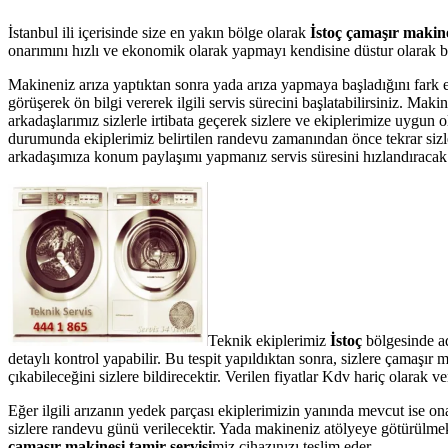
İstanbul ili içerisinde size en yakın bölge olarak
İstoç çamaşır makine
onarımını hızlı ve ekonomik olarak yapmayı kendisine düstur olarak bel
Makineniz arıza yaptıktan sonra yada arıza yapmaya başladığını fark 
görüşerek ön bilgi vererek ilgili servis sürecini başlatabilirsiniz. Ma
arkadaşlarımız sizlerle irtibata geçerek sizlere ve ekiplerimize uygun 
durumunda ekiplerimiz belirtilen randevu zamanından önce tekrar sizler
arkadaşımıza konum paylaşımı yapmanız servis süresini hızlandıracak v
Teknik ekiplerimiz
İstoç
bölgesinde ad
detaylı kontrol yapabilir. Bu tespit yapıldıktan sonra, sizlere çamaşı
çıkabileceğini sizlere bildirecektir. Verilen fiyatlar Kdv hariç olarak
Eğer ilgili arızanın yedek parçası ekiplerimizin yanında mevcut ise on
sizlere randevu günü verilecektir. Yada makineniz atölyeye götürülmek
çamaşır makinesi tamir servisi
miz cihazınızı teslim eder.