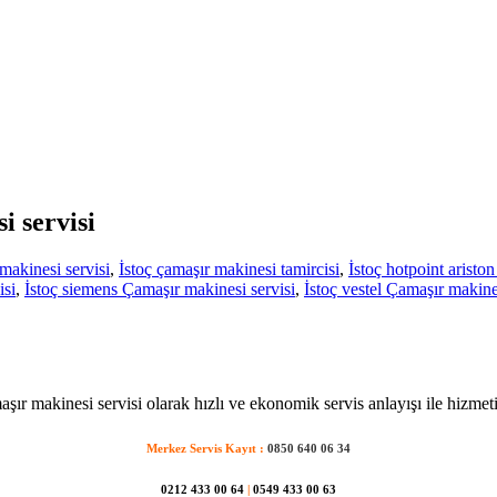
i servisi
makinesi servisi
,
İstoç çamaşır makinesi tamircisi
,
İstoç hotpoint aristo
isi
,
İstoç siemens Çamaşır makinesi servisi
,
İstoç vestel Çamaşır makine
aşır makinesi servisi olarak hızlı ve ekonomik servis anlayışı ile hizmet
Merkez Servis Kayıt :
0850 640 06 34
0212 433 00 64
|
0549 433 00 63