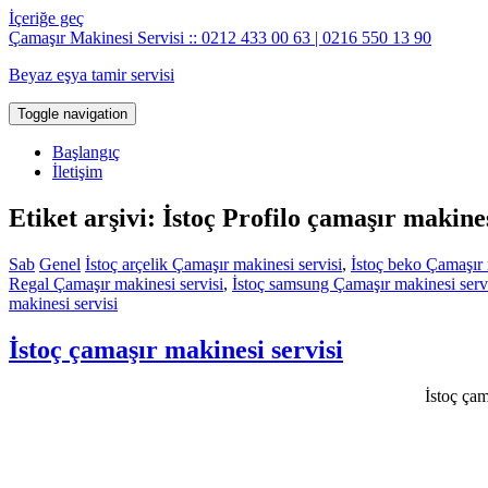
İçeriğe geç
Çamaşır Makinesi Servisi :: 0212 433 00 63 | 0216 550 13 90
Beyaz eşya tamir servisi
Toggle navigation
Başlangıç
İletişim
Etiket arşivi: İstoç Profilo çamaşır makines
Sab
Genel
İstoç arçelik Çamaşır makinesi servisi
,
İstoç beko Çamaşır 
Regal Çamaşır makinesi servisi
,
İstoç samsung Çamaşır makinesi serv
makinesi servisi
İstoç çamaşır makinesi servisi
İstoç çam