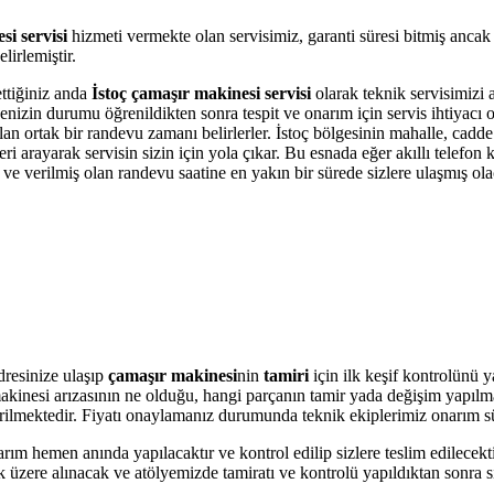
si servisi
hizmeti vermekte olan servisimiz, garanti süresi bitmiş ancak
irlemiştir.
ettiğiniz anda
İstoç çamaşır makinesi servisi
olarak teknik servisimizi a
kinenizin durumu öğrenildikten sonra tespit ve onarım için servis ihtiyac
olan ortak bir randevu zamanı belirlerler. İstoç bölgesinin mahalle, cadd
i arayarak servisin sizin için yola çıkar. Bu esnada eğer akıllı telefon
e verilmiş olan randevu saatine en yakın bir sürede sizlere ulaşmış ola
resinize ulaşıp
çamaşır makinesi
nin
tamiri
için ilk keşif kontrolünü 
r makinesi arızasının ne olduğu, hangi parçanın tamir yada değişim yapılm
 verilmektedir. Fiyatı onaylamanız durumunda teknik ekiplerimiz onarım s
arım hemen anında yapılacaktır ve kontrol edilip sizlere teslim edilecek
 üzere alınacak ve atölyemizde tamiratı ve kontrolü yapıldıktan sonra si