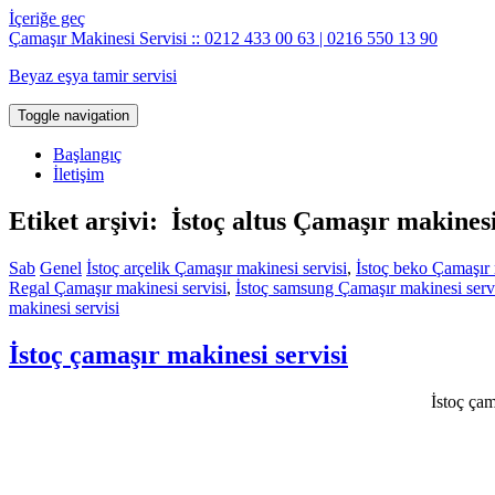
İçeriğe geç
Çamaşır Makinesi Servisi :: 0212 433 00 63 | 0216 550 13 90
Beyaz eşya tamir servisi
Toggle navigation
Başlangıç
İletişim
Etiket arşivi: İstoç altus Çamaşır makinesi
Sab
Genel
İstoç arçelik Çamaşır makinesi servisi
,
İstoç beko Çamaşır 
Regal Çamaşır makinesi servisi
,
İstoç samsung Çamaşır makinesi serv
makinesi servisi
İstoç çamaşır makinesi servisi
İstoç çam