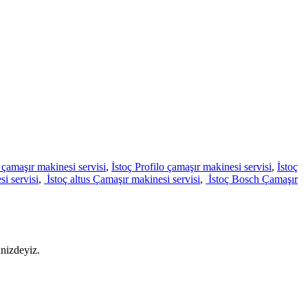
n çamaşır makinesi servisi
,
İstoç Profilo çamaşır makinesi servisi
,
İstoç
si servisi
,
İstoç altus Çamaşır makinesi servisi
,
İstoç Bosch Çamaşır
inizdeyiz.