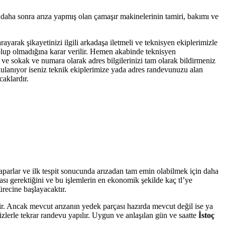
 daha sonra arıza yapmış olan çamaşır makinelerinin tamiri, bakımı ve
rayarak şikayetinizi ilgili arkadaşa iletmeli ve teknisyen ekiplerimizle
ı olup olmadığına karar verilir. Hemen akabinde teknisyen
e ve sokak ve numara olarak adres bilgilerinizi tam olarak bildirmeniz
 kulanıyor iseniz teknik ekiplerimize yada adres randevunuzu alan
caklardır.
yaparlar ve ilk tespit sonucunda arızadan tam emin olabilmek için daha
ası gerektiğini ve bu işlemlerin en ekonomik şekilde kaç tl’ye
ürecine başlayacaktır.
tir. Ancak mevcut arızanın yedek parçası hazırda mevcut değil ise ya
zlerle tekrar randevu yapılır. Uygun ve anlaşılan gün ve saatte
İstoç