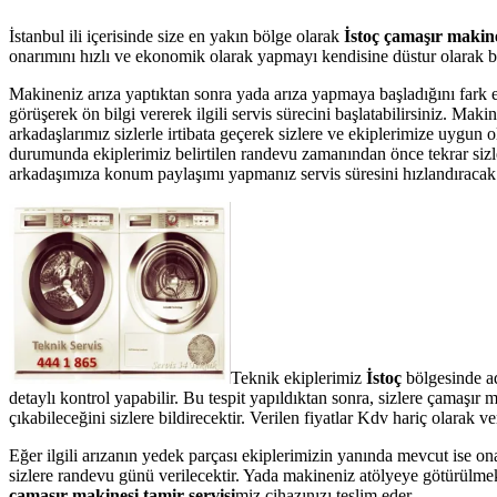
İstanbul ili içerisinde size en yakın bölge olarak
İstoç çamaşır makine
onarımını hızlı ve ekonomik olarak yapmayı kendisine düstur olarak bel
Makineniz arıza yaptıktan sonra yada arıza yapmaya başladığını fark 
görüşerek ön bilgi vererek ilgili servis sürecini başlatabilirsiniz. Ma
arkadaşlarımız sizlerle irtibata geçerek sizlere ve ekiplerimize uygun 
durumunda ekiplerimiz belirtilen randevu zamanından önce tekrar sizler
arkadaşımıza konum paylaşımı yapmanız servis süresini hızlandıracak v
Teknik ekiplerimiz
İstoç
bölgesinde ad
detaylı kontrol yapabilir. Bu tespit yapıldıktan sonra, sizlere çamaşı
çıkabileceğini sizlere bildirecektir. Verilen fiyatlar Kdv hariç olarak
Eğer ilgili arızanın yedek parçası ekiplerimizin yanında mevcut ise on
sizlere randevu günü verilecektir. Yada makineniz atölyeye götürülmek
çamaşır makinesi tamir servisi
miz cihazınızı teslim eder.