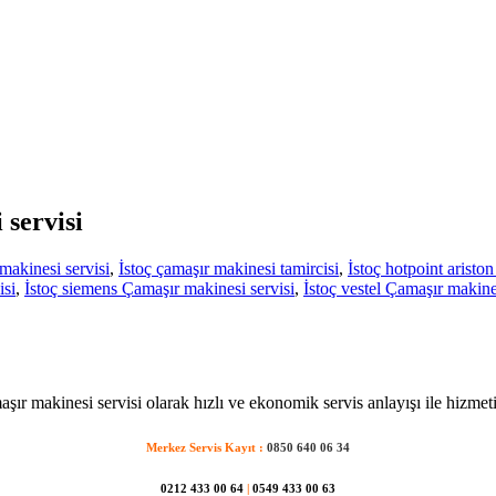
 servisi
makinesi servisi
,
İstoç çamaşır makinesi tamircisi
,
İstoç hotpoint aristo
isi
,
İstoç siemens Çamaşır makinesi servisi
,
İstoç vestel Çamaşır makine
aşır makinesi servisi olarak hızlı ve ekonomik servis anlayışı ile hizmet
Merkez Servis Kayıt :
0850 640 06 34
0212 433 00 64
|
0549 433 00 63