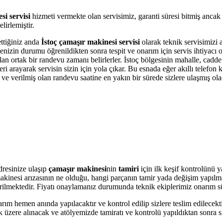
si servisi
hizmeti vermekte olan servisimiz, garanti süresi bitmiş ancak
irlemiştir.
ettiğiniz anda
İstoç çamaşır makinesi servisi
olarak teknik servisimizi a
kinenizin durumu öğrenildikten sonra tespit ve onarım için servis ihtiyac
olan ortak bir randevu zamanı belirlerler. İstoç bölgesinin mahalle, cadd
i arayarak servisin sizin için yola çıkar. Bu esnada eğer akıllı telefon
e verilmiş olan randevu saatine en yakın bir sürede sizlere ulaşmış ola
resinize ulaşıp
çamaşır makinesi
nin
tamiri
için ilk keşif kontrolünü 
r makinesi arızasının ne olduğu, hangi parçanın tamir yada değişim yapılm
 verilmektedir. Fiyatı onaylamanız durumunda teknik ekiplerimiz onarım s
arım hemen anında yapılacaktır ve kontrol edilip sizlere teslim edilecek
 üzere alınacak ve atölyemizde tamiratı ve kontrolü yapıldıktan sonra si