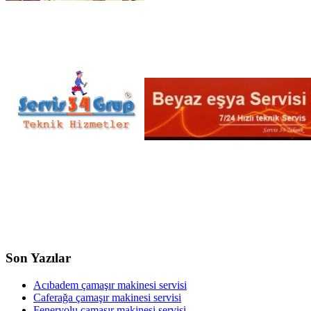
Son Yazılar
Acıbadem çamaşır makinesi servisi
Caferağa çamaşır makinesi servisi
Feneryolu çamaşır makinesi servisi