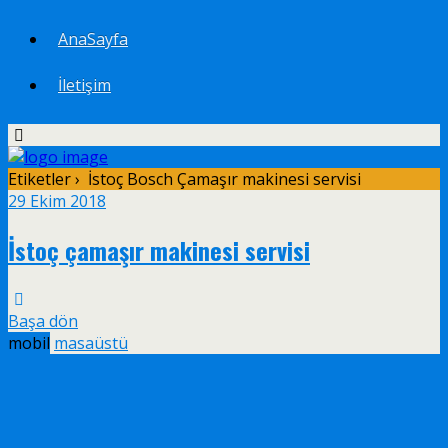
AnaSayfa
İletişim
Etiketler › İstoç Bosch Çamaşır makinesi servisi
29 Ekim 2018
İstoç çamaşır makinesi servisi
Başa dön
mobil
masaüstü