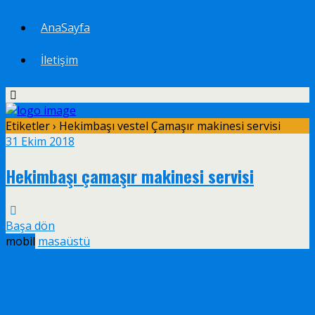
AnaSayfa
İletişim
Etiketler › Hekimbaşı vestel Çamaşır makinesi servisi
31 Ekim 2018
Hekimbaşı çamaşır makinesi servisi
Başa dön
mobil
masaüstü