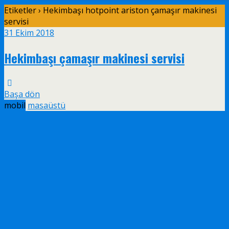
Etiketler › Hekimbaşı hotpoint ariston çamaşır makinesi
servisi
31 Ekim 2018
Hekimbaşı çamaşır makinesi servisi
Başa dön
mobil
masaüstü