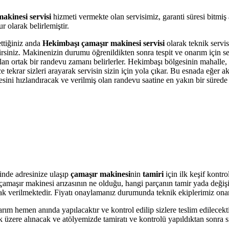
akinesi servisi
hizmeti vermekte olan servisimiz, garanti süresi bitmiş
 olarak belirlemiştir.
ettiğiniz anda
Hekimbaşı çamaşır makinesi servisi
olarak teknik servis
bilirsiniz. Makinenizin durumu öğrenildikten sonra tespit ve onarım için 
 olan ortak bir randevu zamanı belirlerler. Hekimbaşı bölgesinin mahalle
krar sizleri arayarak servisin sizin için yola çıkar. Bu esnada eğer akı
i hızlandıracak ve verilmiş olan randevu saatine en yakın bir sürede s
inde adresinize ulaşıp
çamaşır makinesi
nin
tamiri
için ilk keşif kontr
ere çamaşır makinesi arızasının ne olduğu, hangi parçanın tamir yada değ
olarak verilmektedir. Fiyatı onaylamanız durumunda teknik ekiplerimiz ona
arım hemen anında yapılacaktır ve kontrol edilip sizlere teslim edilecek
üzere alınacak ve atölyemizde tamiratı ve kontrolü yapıldıktan sonra si
.