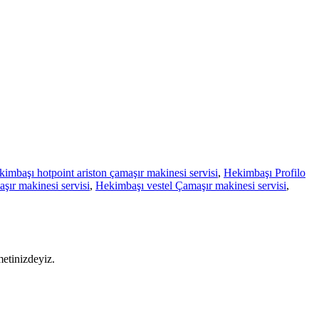
imbaşı hotpoint ariston çamaşır makinesi servisi
,
Hekimbaşı Profilo
ır makinesi servisi
,
Hekimbaşı vestel Çamaşır makinesi servisi
,
metinizdeyiz.