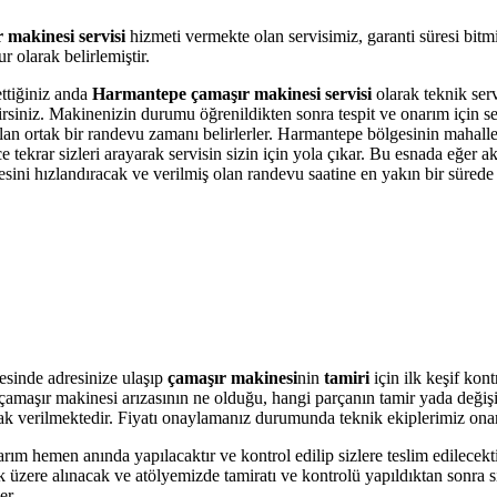
makinesi servisi
hizmeti vermekte olan servisimiz, garanti süresi bitm
 olarak belirlemiştir.
ettiğiniz anda
Harmantepe çamaşır makinesi servisi
olarak teknik serv
bilirsiniz. Makinenizin durumu öğrenildikten sonra tespit ve onarım için 
 olan ortak bir randevu zamanı belirlerler. Harmantepe bölgesinin mahall
krar sizleri arayarak servisin sizin için yola çıkar. Bu esnada eğer akı
i hızlandıracak ve verilmiş olan randevu saatine en yakın bir sürede s
sinde adresinize ulaşıp
çamaşır makinesi
nin
tamiri
için ilk keşif kon
ere çamaşır makinesi arızasının ne olduğu, hangi parçanın tamir yada değ
olarak verilmektedir. Fiyatı onaylamanız durumunda teknik ekiplerimiz ona
arım hemen anında yapılacaktır ve kontrol edilip sizlere teslim edilecek
üzere alınacak ve atölyemizde tamiratı ve kontrolü yapıldıktan sonra si
er.