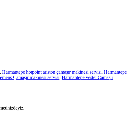
,
Harmantepe hotpoint ariston çamaşır makinesi servisi
,
Harmantepe
emens Çamaşır makinesi servisi
,
Harmantepe vestel Çamaşır
metinizdeyiz.