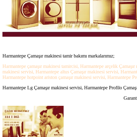
Harmantepe Çamaşır makinesi tamir bakımı markalarımız;
Harmantepe çamaşır makinesi tamircisi, Harmantepe arçelik Çamaşır 
makinesi servisi, Harmantepe altus Çamaşır makinesi servisi, Harma
Harmantepe hotpoint ariston çamaşır makinesi servisi, Harmantepe Pro
Harmantepe Lg Çamaşır makinesi servisi, Harmantepe Profilo Çamaşır 
Garanti