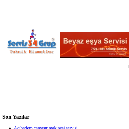
Son Yazılar
Acıbadem çamaşır makinesi servisi