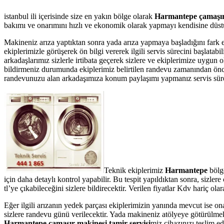
istanbul ili içerisinde size en yakın bölge olarak
Harmantepe çamaşır 
bakımı ve onarımını hızlı ve ekonomik olarak yapmayı kendisine düstur
Makineniz arıza yaptıktan sonra yada arıza yapmaya başladığını fark 
ekiplerimizle görüşerek ön bilgi vererek ilgili servis sürecini başlata
arkadaşlarımız sizlerle irtibata geçerek sizlere ve ekiplerimize uygun
bildirmeniz durumunda ekiplerimiz belirtilen randevu zamanından önce te
randevunuzu alan arkadaşımıza konum paylaşımı yapmanız servis süresin
Teknik ekiplerimiz
Harmantepe
bölge
için daha detaylı kontrol yapabilir. Bu tespit yapıldıktan sonra, sizl
tl’ye çıkabileceğini sizlere bildirecektir. Verilen fiyatlar Kdv hariç 
Eğer ilgili arızanın yedek parçası ekiplerimizin yanında mevcut ise on
sizlere randevu günü verilecektir. Yada makineniz atölyeye götürülmek 
Harmantepe çamaşır makinesi tamir servisi
miz cihazınızı teslim ed