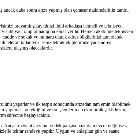
iş ancak daha sonra arıza yapmış olan çamaşır makinelerinin tamiri,
isimizi arayarak şikayetinizi ilgili arkadaşa iletmeli ve teknisyen
servis ihtiyacı olup olmadığına karar verilir. Hemen akabinde teknisyen
e, cadde ve sokak ve numara olarak adres bilgilerinizi tam olarak
llı telefon kulanıyor iseniz teknik ekiplerimize yada adres
izlere ulaşmış olacaklardır.
trolünü yaparlar ve ilk tespit sonucunda arızadan tam emin olabilmek
işim yapılması gerektiğini ve bu işlemlerin en ekonomik şekilde kaç
rım sürecine başlayacaktır.
tir. Ancak mevcut arızanın yedek parçası hazırda mevcut değil ise ya
zlerle tekrar randevu yapılır. Uygun ve anlaşılan gün ve saatte