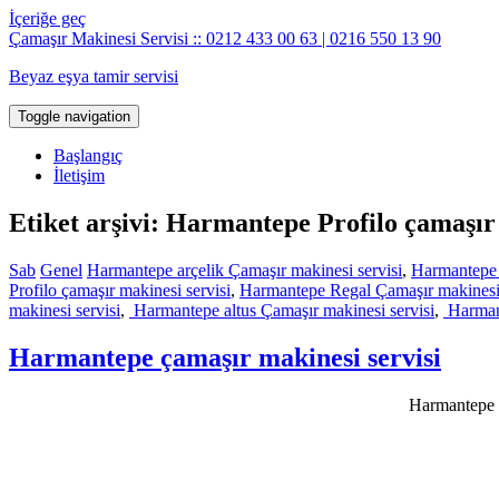
İçeriğe geç
Çamaşır Makinesi Servisi :: 0212 433 00 63 | 0216 550 13 90
Beyaz eşya tamir servisi
Toggle navigation
Başlangıç
İletişim
Etiket arşivi: Harmantepe Profilo çamaşır 
Sab
Genel
Harmantepe arçelik Çamaşır makinesi servisi
,
Harmantepe 
Profilo çamaşır makinesi servisi
,
Harmantepe Regal Çamaşır makinesi 
makinesi servisi
,
Harmantepe altus Çamaşır makinesi servisi
,
Harmant
Harmantepe çamaşır makinesi servisi
Harmantepe ç