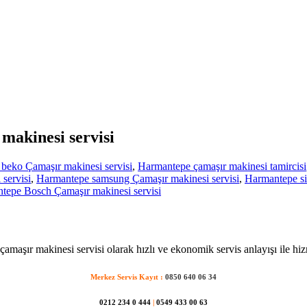
makinesi servisi
beko Çamaşır makinesi servisi
,
Harmantepe çamaşır makinesi tamircisi
servisi
,
Harmantepe samsung Çamaşır makinesi servisi
,
Harmantepe si
epe Bosch Çamaşır makinesi servisi
amaşır makinesi servisi olarak hızlı ve ekonomik servis anlayışı ile hiz
Merkez Servis Kayıt :
0850 640 06 34
0212 234 0 444
|
0549 433 00 63