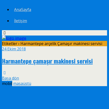
AnaSayfa
İletişim
Etiketler › Harmantepe arçelik Çamaşır makinesi servisi
24 Ekim 2018
Harmantepe çamaşır makinesi servisi
Başa dön
mobil
masaüstü