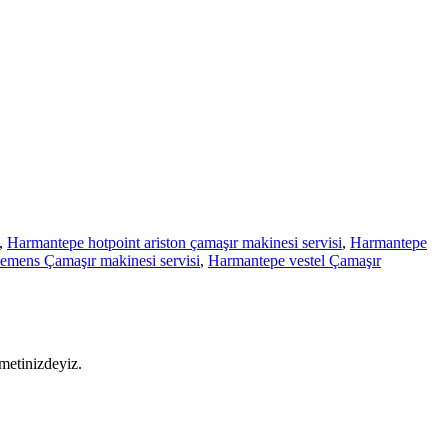
,
Harmantepe hotpoint ariston çamaşır makinesi servisi
,
Harmantepe
emens Çamaşır makinesi servisi
,
Harmantepe vestel Çamaşır
metinizdeyiz.