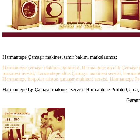
Harmantepe Çamaşır makinesi tamir bakımı markalarımız;
Harmantepe çamaşır makinesi tamircisi, Harmantepe arçelik Çamaşır 
makinesi servisi, Harmantepe altus Çamaşır makinesi servisi, Harma
Harmantepe hotpoint ariston çamaşır makinesi servisi, Harmantepe Pro
Harmantepe Lg Çamaşır makinesi servisi, Harmantepe Profilo Çamaşır 
Garanti