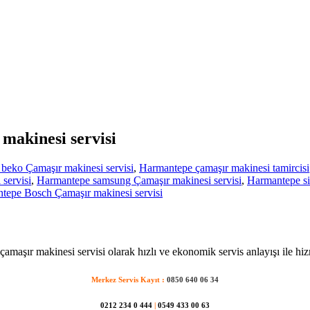
makinesi servisi
beko Çamaşır makinesi servisi
,
Harmantepe çamaşır makinesi tamircisi
servisi
,
Harmantepe samsung Çamaşır makinesi servisi
,
Harmantepe si
epe Bosch Çamaşır makinesi servisi
amaşır makinesi servisi olarak hızlı ve ekonomik servis anlayışı ile hiz
Merkez Servis Kayıt :
0850 640 06 34
0212 234 0 444
|
0549 433 00 63