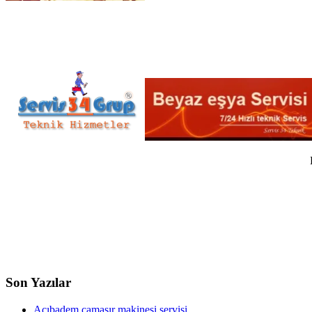
Son Yazılar
Acıbadem çamaşır makinesi servisi