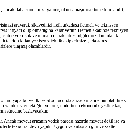
iş ancak daha sonra arıza yapmış olan çamaşır makinelerinin tamiri,
isimizi arayarak şikayetinizi ilgili arkadaşa iletmeli ve teknisyen
servis ihtiyacı olup olmadığına karar verilir. Hemen akabinde teknisyen
e, cadde ve sokak ve numara olarak adres bilgilerinizi tam olarak
llı telefon kulanıyor iseniz teknik ekiplerimize yada adres
izlere ulaşmış olacaklardır.
trolünü yaparlar ve ilk tespit sonucunda arızadan tam emin olabilmek
işim yapılması gerektiğini ve bu işlemlerin en ekonomik şekilde kaç
rım sürecine başlayacaktır.
tir. Ancak mevcut arızanın yedek parçası hazırda mevcut değil ise ya
zlerle tekrar randevu yapılır. Uygun ve anlaşılan gün ve saatte