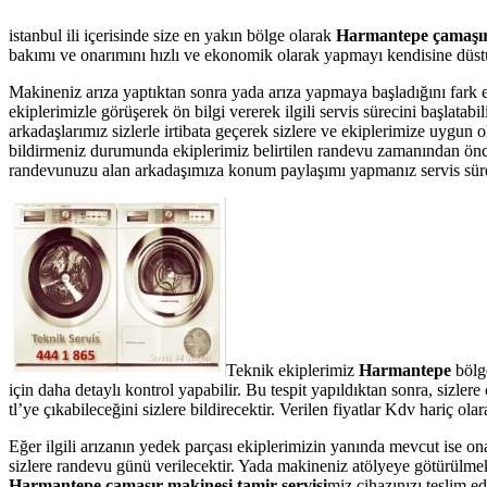
istanbul ili içerisinde size en yakın bölge olarak
Harmantepe çamaşır 
bakımı ve onarımını hızlı ve ekonomik olarak yapmayı kendisine düstur
Makineniz arıza yaptıktan sonra yada arıza yapmaya başladığını fark 
ekiplerimizle görüşerek ön bilgi vererek ilgili servis sürecini başlata
arkadaşlarımız sizlerle irtibata geçerek sizlere ve ekiplerimize uygun
bildirmeniz durumunda ekiplerimiz belirtilen randevu zamanından önce te
randevunuzu alan arkadaşımıza konum paylaşımı yapmanız servis süresin
Teknik ekiplerimiz
Harmantepe
bölge
için daha detaylı kontrol yapabilir. Bu tespit yapıldıktan sonra, sizl
tl’ye çıkabileceğini sizlere bildirecektir. Verilen fiyatlar Kdv hariç 
Eğer ilgili arızanın yedek parçası ekiplerimizin yanında mevcut ise on
sizlere randevu günü verilecektir. Yada makineniz atölyeye götürülmek 
Harmantepe çamaşır makinesi tamir servisi
miz cihazınızı teslim ed