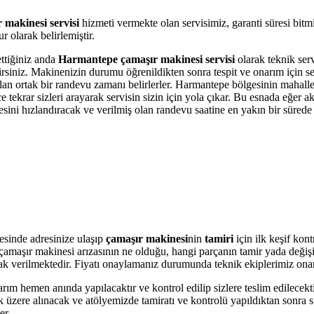
makinesi servisi
hizmeti vermekte olan servisimiz, garanti süresi bitm
 olarak belirlemiştir.
ettiğiniz anda
Harmantepe çamaşır makinesi servisi
olarak teknik serv
bilirsiniz. Makinenizin durumu öğrenildikten sonra tespit ve onarım için 
 olan ortak bir randevu zamanı belirlerler. Harmantepe bölgesinin mahall
krar sizleri arayarak servisin sizin için yola çıkar. Bu esnada eğer akı
i hızlandıracak ve verilmiş olan randevu saatine en yakın bir sürede s
sinde adresinize ulaşıp
çamaşır makinesi
nin
tamiri
için ilk keşif kon
ere çamaşır makinesi arızasının ne olduğu, hangi parçanın tamir yada değ
olarak verilmektedir. Fiyatı onaylamanız durumunda teknik ekiplerimiz ona
arım hemen anında yapılacaktır ve kontrol edilip sizlere teslim edilecek
üzere alınacak ve atölyemizde tamiratı ve kontrolü yapıldıktan sonra si
er.