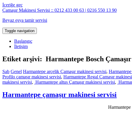
İçeriğe geç
Çamaşır Makinesi Servisi :: 0212 433 00 63 | 0216 550 13 90
Beyaz eşya tamir servisi
Toggle navigation
Başlangıç
İletişim
Etiket arşivi: Harmantepe Bosch Çamaşır 
Sab
Genel
Harmantepe arçelik Çamaşır makinesi servisi
,
Harmantepe 
Profilo çamaşır makinesi servisi
,
Harmantepe Regal Çamaşır makinesi 
makinesi servisi
,
Harmantepe altus Çamaşır makinesi servisi
,
Harmant
Harmantepe çamaşır makinesi servisi
Harmantepe ç