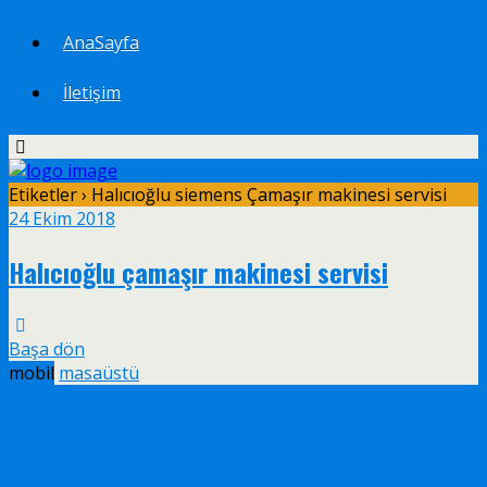
AnaSayfa
İletişim
Etiketler › Halıcıoğlu siemens Çamaşır makinesi servisi
24 Ekim 2018
Halıcıoğlu çamaşır makinesi servisi
Başa dön
mobil
masaüstü