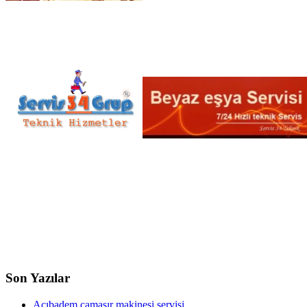
Son Yazılar
Acıbadem çamaşır makinesi servisi