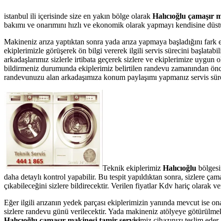
istanbul ili içerisinde size en yakın bölge olarak
Halıcıoğlu çamaşır m
bakımı ve onarımını hızlı ve ekonomik olarak yapmayı kendisine düstur
Makineniz arıza yaptıktan sonra yada arıza yapmaya başladığını fark 
ekiplerimizle görüşerek ön bilgi vererek ilgili servis sürecini başlata
arkadaşlarımız sizlerle irtibata geçerek sizlere ve ekiplerimize uygun 
bildirmeniz durumunda ekiplerimiz belirtilen randevu zamanından önce te
randevunuzu alan arkadaşımıza konum paylaşımı yapmanız servis süresin
Teknik ekiplerimiz
Halıcıoğlu
bölgesi
daha detaylı kontrol yapabilir. Bu tespit yapıldıktan sonra, sizlere ç
çıkabileceğini sizlere bildirecektir. Verilen fiyatlar Kdv hariç olarak
Eğer ilgili arızanın yedek parçası ekiplerimizin yanında mevcut ise on
sizlere randevu günü verilecektir. Yada makineniz atölyeye götürülmek 
Halıcıoğlu çamaşır makinesi tamir servisi
miz cihazınızı teslim eder.