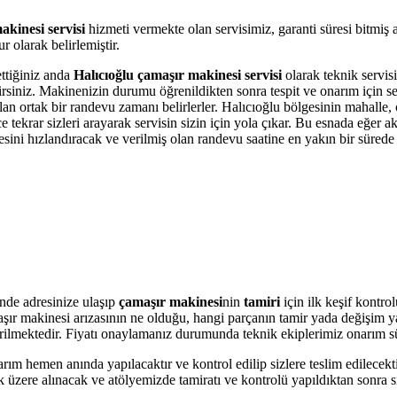
akinesi servisi
hizmeti vermekte olan servisimiz, garanti süresi bitmiş
 olarak belirlemiştir.
ettiğiniz anda
Halıcıoğlu çamaşır makinesi servisi
olarak teknik servisi
bilirsiniz. Makinenizin durumu öğrenildikten sonra tespit ve onarım için 
olan ortak bir randevu zamanı belirlerler. Halıcıoğlu bölgesinin mahalle
krar sizleri arayarak servisin sizin için yola çıkar. Bu esnada eğer akı
i hızlandıracak ve verilmiş olan randevu saatine en yakın bir sürede s
nde adresinize ulaşıp
çamaşır makinesi
nin
tamiri
için ilk keşif kontro
amaşır makinesi arızasının ne olduğu, hangi parçanın tamir yada değişim 
 verilmektedir. Fiyatı onaylamanız durumunda teknik ekiplerimiz onarım s
arım hemen anında yapılacaktır ve kontrol edilip sizlere teslim edilecek
üzere alınacak ve atölyemizde tamiratı ve kontrolü yapıldıktan sonra si