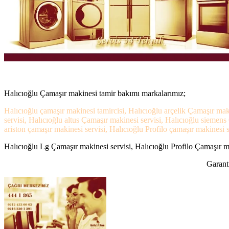
Halıcıoğlu Çamaşır makinesi tamir bakımı markalarımız;
Halıcıoğlu çamaşır makinesi tamircisi, Halıcıoğlu arçelik Çamaşır mak
servisi, Halıcıoğlu altus Çamaşır makinesi servisi, Halıcıoğlu siemen
ariston çamaşır makinesi servisi, Halıcıoğlu Profilo çamaşır makinesi s
Halıcıoğlu Lg Çamaşır makinesi servisi, Halıcıoğlu Profilo Çamaşır ma
Garanti