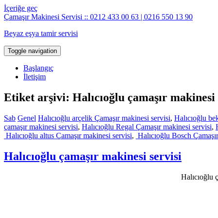
İçeriğe geç
Çamaşır Makinesi Servisi :: 0212 433 00 63 | 0216 550 13 90
Beyaz eşya tamir servisi
Toggle navigation
Başlangıç
İletişim
Etiket arşivi: Halıcıoğlu çamaşır makinesi 
Sab
Genel
Halıcıoğlu arçelik Çamaşır makinesi servisi
,
Halıcıoğlu be
çamaşır makinesi servisi
,
Halıcıoğlu Regal Çamaşır makinesi servisi
,
Halıcıoğlu altus Çamaşır makinesi servisi
,
Halıcıoğlu Bosch Çamaşır 
Halıcıoğlu çamaşır makinesi servisi
Halıcıoğlu ç