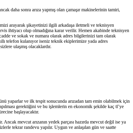
 ancak daha sonra arıza yapmış olan çamaşır makinelerinin tamiri,
mizi arayarak şikayetinizi ilgili arkadaşa iletmeli ve teknisyen
servis ihtiyacı olup olmadığına karar verilir. Hemen akabinde teknisyen
, cadde ve sokak ve numara olarak adres bilgilerinizi tam olarak
llı telefon kulanıyor iseniz teknik ekiplerimize yada adres
izlere ulaşmış olacaklardır.
lünü yaparlar ve ilk tespit sonucunda arızadan tam emin olabilmek için
yapılması gerektiğini ve bu işlemlerin en ekonomik şekilde kaç tl’ye
ürecine başlayacaktır.
tir. Ancak mevcut arızanın yedek parçası hazırda mevcut değil ise ya
zlerle tekrar randevu yapılır. Uygun ve anlaşılan gün ve saatte