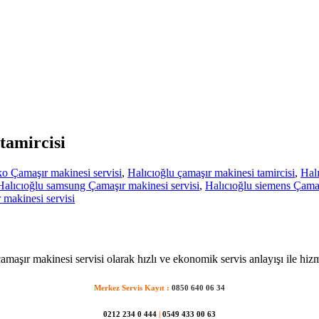
tamircisi
ko Çamaşır makinesi servisi
,
Halıcıoğlu çamaşır makinesi tamircisi
,
Halı
Halıcıoğlu samsung Çamaşır makinesi servisi
,
Halıcıoğlu siemens Çamaş
makinesi servisi
amaşır makinesi servisi olarak hızlı ve ekonomik servis anlayışı ile hiz
Merkez Servis Kayıt :
0850 640 06 34
0212 234 0 444
|
0549 433 00 63