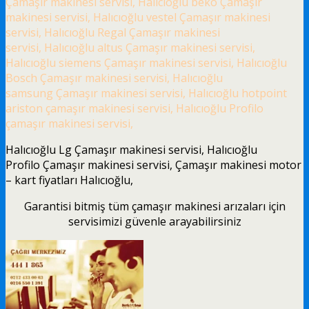
Çamaşır makinesi servisi, Halıcıoğlu beko Çamaşır
makinesi servisi, Halıcıoğlu vestel Çamaşır makinesi
servisi, Halıcıoğlu Regal Çamaşır makinesi
servisi, Halıcıoğlu altus Çamaşır makinesi servisi,
Halıcıoğlu siemens Çamaşır makinesi servisi, Halıcıoğlu
Bosch Çamaşır makinesi servisi, Halıcıoğlu
samsung Çamaşır makinesi servisi, Halıcıoğlu hotpoint
ariston çamaşır makinesi servisi, Halıcıoğlu Profilo
çamaşır makinesi servisi,
Halıcıoğlu Lg Çamaşır makinesi servisi, Halıcıoğlu
Profilo Çamaşır makinesi servisi, Çamaşır makinesi motor
– kart fiyatları Halıcıoğlu,
Garantisi bitmiş tüm çamaşır makinesi arızaları için
servisimizi güvenle arayabilirsiniz