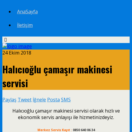
AnaSayfa
İletişim
24 Ekim 2018
Halıcıoğlu çamaşır makinesi
servisi
Paylaş
Tweet
İğnele
Posta
SMS
Halıcıoğlu çamaşır makinesi servisi olarak hızlı ve
ekonomik servis anlayışı ile hizmetinizdeyiz.
Merkez Servis Kayıt :
0850 640 06 34