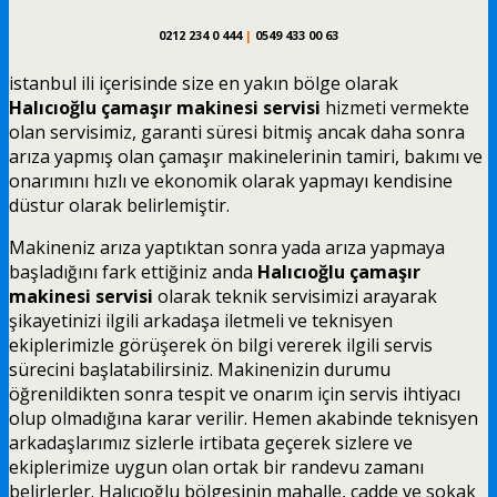
0212 234 0 444
|
0549 433 00 63
istanbul ili içerisinde size en yakın bölge olarak
Halıcıoğlu çamaşır makinesi servisi
hizmeti vermekte
olan servisimiz, garanti süresi bitmiş ancak daha sonra
arıza yapmış olan çamaşır makinelerinin tamiri, bakımı ve
onarımını hızlı ve ekonomik olarak yapmayı kendisine
düstur olarak belirlemiştir.
Makineniz arıza yaptıktan sonra yada arıza yapmaya
başladığını fark ettiğiniz anda
Halıcıoğlu çamaşır
makinesi servisi
olarak teknik servisimizi arayarak
şikayetinizi ilgili arkadaşa iletmeli ve teknisyen
ekiplerimizle görüşerek ön bilgi vererek ilgili servis
sürecini başlatabilirsiniz. Makinenizin durumu
öğrenildikten sonra tespit ve onarım için servis ihtiyacı
olup olmadığına karar verilir. Hemen akabinde teknisyen
arkadaşlarımız sizlerle irtibata geçerek sizlere ve
ekiplerimize uygun olan ortak bir randevu zamanı
belirlerler. Halıcıoğlu bölgesinin mahalle, cadde ve sokak