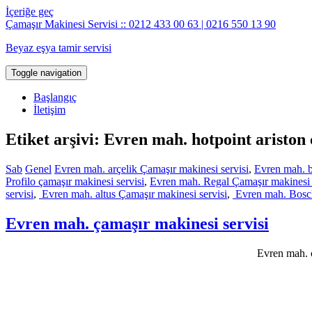
İçeriğe geç
Çamaşır Makinesi Servisi :: 0212 433 00 63 | 0216 550 13 90
Beyaz eşya tamir servisi
Toggle navigation
Başlangıç
İletişim
Etiket arşivi: Evren mah. hotpoint ariston
Sab
Genel
Evren mah. arçelik Çamaşır makinesi servisi
,
Evren mah. b
Profilo çamaşır makinesi servisi
,
Evren mah. Regal Çamaşır makinesi 
servisi
,
Evren mah. altus Çamaşır makinesi servisi
,
Evren mah. Bosch
Evren mah. çamaşır makinesi servisi
Evren mah. ç