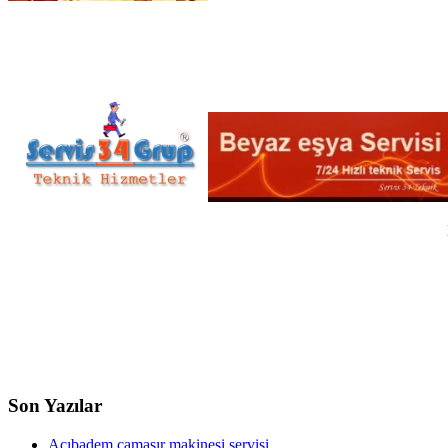
Son Yazılar
Acıbadem çamaşır makinesi servisi