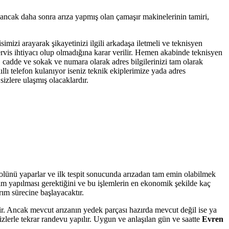
 ancak daha sonra arıza yapmış olan çamaşır makinelerinin tamiri,
simizi arayarak şikayetinizi ilgili arkadaşa iletmeli ve teknisyen
servis ihtiyacı olup olmadığına karar verilir. Hemen akabinde teknisyen
, cadde ve sokak ve numara olarak adres bilgilerinizi tam olarak
llı telefon kulanıyor iseniz teknik ekiplerimize yada adres
izlere ulaşmış olacaklardır.
rolünü yaparlar ve ilk tespit sonucunda arızadan tam emin olabilmek
işim yapılması gerektiğini ve bu işlemlerin en ekonomik şekilde kaç
rım sürecine başlayacaktır.
tir. Ancak mevcut arızanın yedek parçası hazırda mevcut değil ise ya
zlerle tekrar randevu yapılır. Uygun ve anlaşılan gün ve saatte
Evren