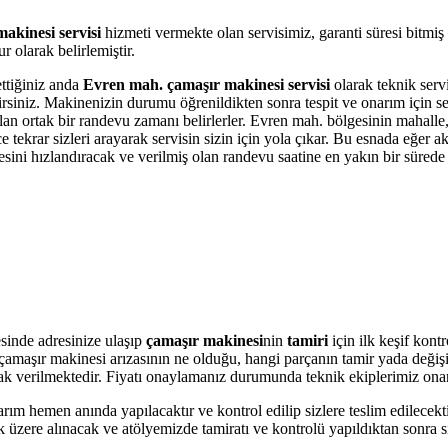
akinesi servisi
hizmeti vermekte olan servisimiz, garanti süresi bitmiş
 olarak belirlemiştir.
ettiğiniz anda
Evren mah. çamaşır makinesi servisi
olarak teknik servi
bilirsiniz. Makinenizin durumu öğrenildikten sonra tespit ve onarım için 
 olan ortak bir randevu zamanı belirlerler. Evren mah. bölgesinin mahalle
krar sizleri arayarak servisin sizin için yola çıkar. Bu esnada eğer akı
i hızlandıracak ve verilmiş olan randevu saatine en yakın bir sürede s
sinde adresinize ulaşıp
çamaşır makinesi
nin
tamiri
için ilk keşif kont
ere çamaşır makinesi arızasının ne olduğu, hangi parçanın tamir yada değ
olarak verilmektedir. Fiyatı onaylamanız durumunda teknik ekiplerimiz ona
arım hemen anında yapılacaktır ve kontrol edilip sizlere teslim edilecek
 üzere alınacak ve atölyemizde tamiratı ve kontrolü yapıldıktan sonra si