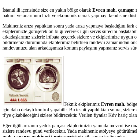
İstanul ili içerisinde size en yakın bölge olarak
Evren mah. çamaşır m
bakımı ve onarımını hızlı ve ekonomik olarak yapmayı kendisine düstur
Makineniz arıza yaptıktan sonra yada arıza yapmaya başladığını fark 
ekiplerimizle görüşerek ön bilgi vererek ilgili servis sürecini başlata
arkadaşlarımız sizlerle irtibata geçerek sizlere ve ekiplerimize uygun
bildirmeniz durumunda ekiplerimiz belirtilen randevu zamanından önce te
randevunuzu alan arkadaşımıza konum paylaşımı yapmanız servis süresin
Teknik ekiplerimiz
Evren mah.
bölge
için daha detaylı kontrol yapabilir. Bu tespit yapıldıktan sonra, sizl
tl’ye çıkabileceğini sizlere bildirecektir. Verilen fiyatlar Kdv hariç 
Eğer ilgili arızanın yedek parçası ekiplerimizin yanında mevcut ise on
sizlere randevu günü verilecektir. Yada makineniz atölyeye götürülmek
mah. çamaşır makinesi tamir servisi
miz cihazınızı teslim eder.