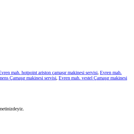
Evren mah. hotpoint ariston çamaşır makinesi servisi
,
Evren mah.
mens Çamaşır makinesi servisi
,
Evren mah. vestel Çamaşır makinesi
metinizdeyiz.