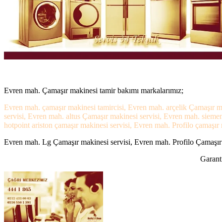
Evren mah. Çamaşır makinesi tamir bakımı markalarımız;
Evren mah. çamaşır makinesi tamircisi, Evren mah. arçelik Çamaşır m
servisi, Evren mah. altus Çamaşır makinesi servisi, Evren mah. siem
hotpoint ariston çamaşır makinesi servisi, Evren mah. Profilo çamaşır 
Evren mah. Lg Çamaşır makinesi servisi, Evren mah. Profilo Çamaşır m
Garanti