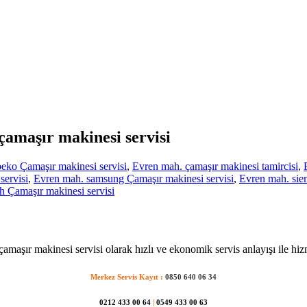
 çamaşır makinesi servisi
eko Çamaşır makinesi servisi
,
Evren mah. çamaşır makinesi tamircisi
,
servisi
,
Evren mah. samsung Çamaşır makinesi servisi
,
Evren mah. sie
 Çamaşır makinesi servisi
amaşır makinesi servisi olarak hızlı ve ekonomik servis anlayışı ile hiz
Merkez Servis Kayıt :
0850 640 06 34
0212 433 00 64
|
0549 433 00 63