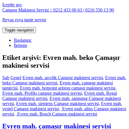
İçeriğe geç
Çamaşır Makinesi Servisi :: 0212 433 00 63 | 0216 550 13 90
Beyaz eşya tamir servisi
Toggle navigation
Başlangıç
İletişim
Etiket arşivi: Evren mah. beko Çamaşır
makinesi servisi
Sab
Genel
Evren mah. arçelik Çamaşır makinesi servisi
,
Evren mah.
beko Çamaşır makinesi servisi
,
Evren mah. çamaşır makinesi
tamircisi
,
Evren mah. hotpoint ariston çamaşır makinesi servisi
,
Evren mah. Profilo çamaşır makinesi servisi
,
Evren mah. Regal
Çamaşır makinesi servisi
,
Evren mah. samsung Çamaşır makinesi
servisi
,
Evren mah. siemens Çamaşır makinesi servisi
,
Evren mah.
vestel Çamaşır makinesi servisi
,
Evren mah. altus Çamaşır makinesi
servisi
,
Evren mah. Bosch Çamaşır makinesi servisi
Evren mah. çamaşır makinesi servisi