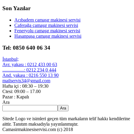
Son Yazılar
Acıbadem çamaşır makinesi servisi
Caferağa çamaşır makinesi servisi
Feneryolu çamaşır makinesi servisi
Hasanpaşa çamaşır makinesi servisi
Tel: 0850 640 06 34
İstanbul;
Avr. yakası : 0212 433 00 63
..................: 0212 234 0 444
And. yakası : 0216 550 13 90
mailservis34@gmail.com
Hafta içi : 08:30 – 19:30
Ctesi: 09:00 – 17.00
Pazar : Kapalı
Ara
Ara
Sitede Logo ve isimleri geçen tüm markaların telif hakkı kendilerine
aittir. Tanıtım maksadıyla yayınlanmıştır.
Camasirmakinesiservisi.com (c) 2018