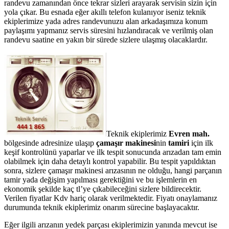
randevu zamanından önce tekrar sizleri arayarak servisin sizin için
yola çıkar. Bu esnada eğer akıllı telefon kulanıyor iseniz teknik
ekiplerimize yada adres randevunuzu alan arkadaşımıza konum
paylaşımı yapmanız servis süresini hızlandıracak ve verilmiş olan
randevu saatine en yakın bir sürede sizlere ulaşmış olacaklardır.
Teknik ekiplerimiz
Evren mah.
bölgesinde adresinize ulaşıp
çamaşır makinesi
nin
tamiri
için ilk
keşif kontrolünü yaparlar ve ilk tespit sonucunda arızadan tam emin
olabilmek için daha detaylı kontrol yapabilir. Bu tespit yapıldıktan
sonra, sizlere çamaşır makinesi arızasının ne olduğu, hangi parçanın
tamir yada değişim yapılması gerektiğini ve bu işlemlerin en
ekonomik şekilde kaç tl’ye çıkabileceğini sizlere bildirecektir.
Verilen fiyatlar Kdv hariç olarak verilmektedir. Fiyatı onaylamanız
durumunda teknik ekiplerimiz onarım sürecine başlayacaktır.
Eğer ilgili arızanın yedek parçası ekiplerimizin yanında mevcut ise