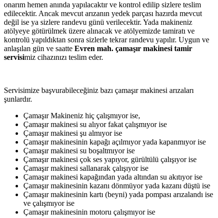
onarım hemen anında yapılacaktır ve kontrol edilip sizlere teslim
edilecektir. Ancak mevcut arızanın yedek parçası hazırda mevcut
değil ise ya sizlere randevu günü verilecektir. Yada makineniz
atölyeye götürülmek üzere alınacak ve atölyemizde tamiratı ve
kontrolü yapıldıktan sonra sizlerle tekrar randevu yapılır. Uygun ve
anlaşılan gün ve saatte
Evren mah. çamaşır makinesi tamir
servisi
miz cihazınızı teslim eder.
Servisimize başvurabileceğiniz bazı çamaşır makinesi arızaları
şunlardır.
Çamaşır Makineniz hiç çalışmıyor ise,
Çamaşır makinesi su alıyor fakat çalışmıyor ise
Çamaşır makinesi şu almıyor ise
Çamaşır makinesinin kapağı açılmıyor yada kapanmıyor ise
Çamaşır makinesi su boşaltmıyor ise
Çamaşır makinesi çok ses yapıyor, gürültülü çalışıyor ise
Çamaşır makinesi sallanarak çalışıyor ise
Çamaşır makinesi kapağından yada altından su akıtıyor ise
Çamaşır makinesinin kazanı dönmüyor yada kazanı düştü ise
Çamaşır makinesinin kartı (beyni) yada pompası arızalandı ise
ve çalışmıyor ise
Çamaşır makinesinin motoru çalışmıyor ise