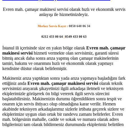
Evren mah. çamaşır makinesi servisi olarak hızlı ve ekonomik servis
anlayışı ile hizmetinizdeyiz.
Merkez Servis Kayıt :
0850 640 06 34
0212 433 00 64
|
0549 433 00 63
İstanul ili içerisinde size en yakın bölge olarak
Evren mah. çamaşır
makinesi servisi
hizmeti vermekte olan servisimiz, garanti süresi
bitmiş ancak daha sonra arıza yapmış olan çamaşır makinelerinin
tamiri, bakımı ve onarımını hızlı ve ekonomik olarak yapmayı
kendisine düstur olarak belirlemiştir.
Makineniz arıza yaptıktan sonra yada arıza yapmaya başladığını fark
ettiğiniz anda
Evren mah. çamaşır makinesi servisi
olarak teknik
servisimizi arayarak şikayetinizi ilgili arkadaşa iletmeli ve teknisyen
ekiplerimizle görüşerek ön bilgi vererek ilgili servis sürecini
başlatabilirsiniz. Makinenizin durumu öğrenildikten sonra tespit ve
onarım için servis ihtiyacı olup olmadığına karar verilir. Hemen
akabinde teknisyen arkadaşlarımız sizlerle irtibata geçerek sizlere ve
ekiplerimize uygun olan ortak bir randevu zamanı belirlerler. Evren
mah. bölgesinin mahalle, cadde ve sokak ve numara olarak adres
bilgilerinizi tam olarak bildirmeniz durumunda ekiplerimiz belirtilen