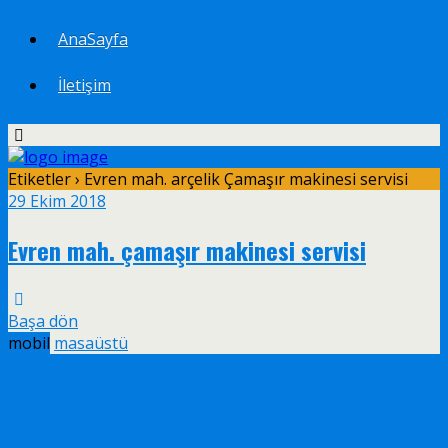
AnaSayfa
İletişim
Etiketler › Evren mah. arçelik Çamaşır makinesi servisi
29 Ekim 2018
Evren mah. çamaşır makinesi servisi
Başa dön
mobil
masaüstü