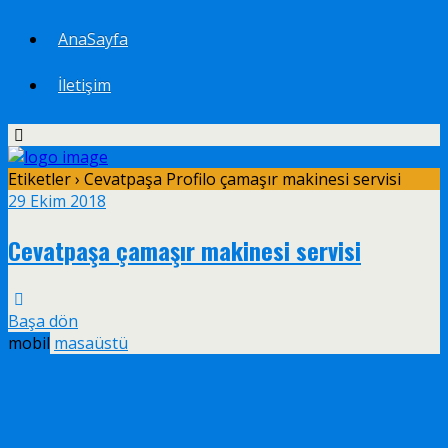
AnaSayfa
İletişim
Etiketler › Cevatpaşa Profilo çamaşır makinesi servisi
29 Ekim 2018
Cevatpaşa çamaşır makinesi servisi
Başa dön
mobil
masaüstü