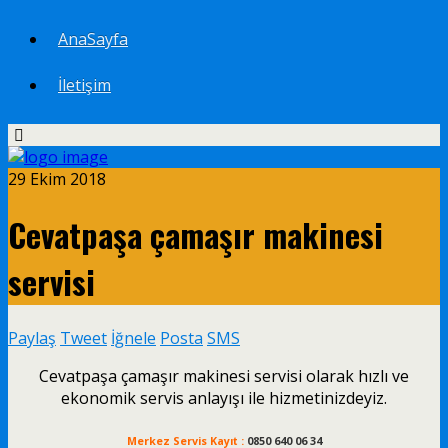
AnaSayfa
İletişim
29 Ekim 2018
Cevatpaşa çamaşır makinesi
servisi
Paylaş
Tweet
İğnele
Posta
SMS
Cevatpaşa çamaşır makinesi servisi olarak hızlı ve
ekonomik servis anlayışı ile hizmetinizdeyiz.
Merkez Servis Kayıt :
0850 640 06 34