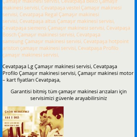
Çamaşır makinesi servisi, Cevatpaşa beko Çamaşır
makinesi servisi, Cevatpaşa vestel Çamaşır makinesi
servisi, Cevatpaşa Regal Çamaşır makinesi
servisi, Cevatpaşa altus Çamaşır makinesi servisi,
Cevatpaşa siemens Çamaşır makinesi servisi, Cevatpaşa
Bosch Çamaşır makinesi servisi, Cevatpaşa
samsung Çamaşır makinesi servisi, Cevatpaşa hotpoint
ariston çamaşır makinesi servisi, Cevatpaşa Profilo
çamaşır makinesi servisi,
Cevatpaşa Lg Çamaşır makinesi servisi, Cevatpaşa
Profilo Çamaşır makinesi servisi, Çamaşır makinesi motor
– kart fiyatları Cevatpaşa,
Garantisi bitmiş tüm çamaşır makinesi arızaları için
servisimizi güvenle arayabilirsiniz