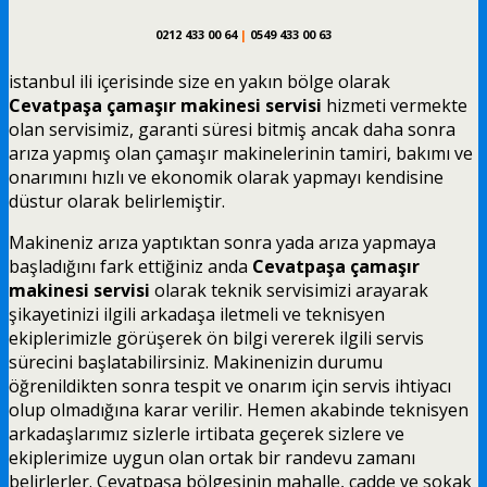
0212 433 00 64
|
0549 433 00 63
istanbul ili içerisinde size en yakın bölge olarak
Cevatpaşa çamaşır makinesi servisi
hizmeti vermekte
olan servisimiz, garanti süresi bitmiş ancak daha sonra
arıza yapmış olan çamaşır makinelerinin tamiri, bakımı ve
onarımını hızlı ve ekonomik olarak yapmayı kendisine
düstur olarak belirlemiştir.
Makineniz arıza yaptıktan sonra yada arıza yapmaya
başladığını fark ettiğiniz anda
Cevatpaşa çamaşır
makinesi servisi
olarak teknik servisimizi arayarak
şikayetinizi ilgili arkadaşa iletmeli ve teknisyen
ekiplerimizle görüşerek ön bilgi vererek ilgili servis
sürecini başlatabilirsiniz. Makinenizin durumu
öğrenildikten sonra tespit ve onarım için servis ihtiyacı
olup olmadığına karar verilir. Hemen akabinde teknisyen
arkadaşlarımız sizlerle irtibata geçerek sizlere ve
ekiplerimize uygun olan ortak bir randevu zamanı
belirlerler. Cevatpaşa bölgesinin mahalle, cadde ve sokak