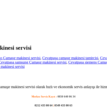
inesi servisi
o Çamaşır makinesi servisi
,
Cevatpaşa çamaşır makinesi tamircisi
,
Ceva
Cevatpaşa samsung Çamaşır makinesi servisi
,
Cevatpaşa siemens Çamaşı
makinesi servisi
maşır makinesi servisi olarak hızlı ve ekonomik servis anlayışı ile hiz
Merkez Servis Kayıt :
0850 640 06 34
0212 433 00 64
|
0549 433 00 63