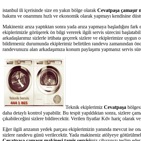
istanbul ili içerisinde size en yakın bölge olarak
Cevatpaşa çamaşır m
bakımı ve onarımını hızlı ve ekonomik olarak yapmayı kendisine düstur
Makineniz arıza yaptıktan sonra yada arıza yapmaya başladığını fark 
ekiplerimizle görüşerek ön bilgi vererek ilgili servis sürecini başlata
arkadaşlarımız sizlerle irtibata geçerek sizlere ve ekiplerimize uygun
bildirmeniz durumunda ekiplerimiz belirtilen randevu zamanından önce te
randevunuzu alan arkadaşımıza konum paylaşımı yapmanız servis süresin
Teknik ekiplerimiz
Cevatpaşa
bölgesi
daha detaylı kontrol yapabilir. Bu tespit yapıldıktan sonra, sizlere ç
çıkabileceğini sizlere bildirecektir. Verilen fiyatlar Kdv hariç olarak
Eğer ilgili arızanın yedek parçası ekiplerimizin yanında mevcut ise on
sizlere randevu günü verilecektir. Yada makineniz atölyeye götürülmek 
Cevatpaşa çamaşır makinesi tamir servisi
miz cihazınızı teslim eder