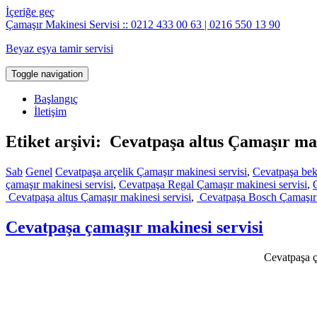
İçeriğe geç
Çamaşır Makinesi Servisi :: 0212 433 00 63 | 0216 550 13 90
Beyaz eşya tamir servisi
Toggle navigation
Başlangıç
İletişim
Etiket arşivi: Cevatpaşa altus Çamaşır mak
Sab
Genel
Cevatpaşa arçelik Çamaşır makinesi servisi
,
Cevatpaşa bek
çamaşır makinesi servisi
,
Cevatpaşa Regal Çamaşır makinesi servisi
,
Cevatpaşa altus Çamaşır makinesi servisi
,
Cevatpaşa Bosch Çamaşır 
Cevatpaşa çamaşır makinesi servisi
Cevatpaşa ça