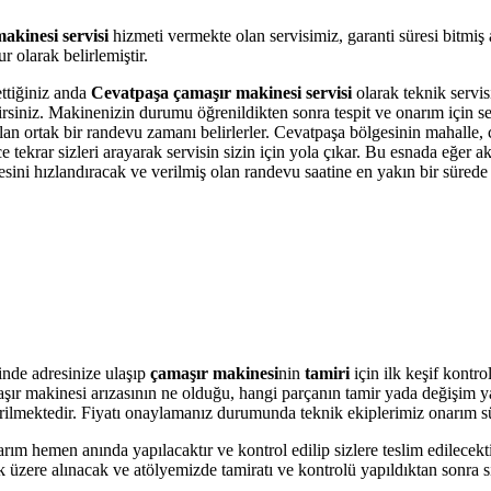
akinesi servisi
hizmeti vermekte olan servisimiz, garanti süresi bitmiş
 olarak belirlemiştir.
ettiğiniz anda
Cevatpaşa çamaşır makinesi servisi
olarak teknik servisi
bilirsiniz. Makinenizin durumu öğrenildikten sonra tespit ve onarım için 
 olan ortak bir randevu zamanı belirlerler. Cevatpaşa bölgesinin mahalle,
krar sizleri arayarak servisin sizin için yola çıkar. Bu esnada eğer akı
i hızlandıracak ve verilmiş olan randevu saatine en yakın bir sürede s
nde adresinize ulaşıp
çamaşır makinesi
nin
tamiri
için ilk keşif kontr
amaşır makinesi arızasının ne olduğu, hangi parçanın tamir yada değişim 
 verilmektedir. Fiyatı onaylamanız durumunda teknik ekiplerimiz onarım s
arım hemen anında yapılacaktır ve kontrol edilip sizlere teslim edilecek
üzere alınacak ve atölyemizde tamiratı ve kontrolü yapıldıktan sonra si
.