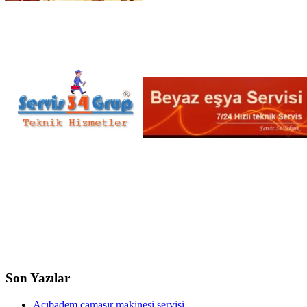
Son Yazılar
Acıbadem çamaşır makinesi servisi