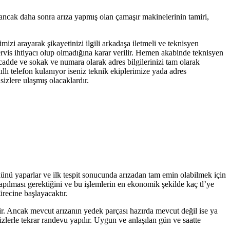
 ancak daha sonra arıza yapmış olan çamaşır makinelerinin tamiri,
mizi arayarak şikayetinizi ilgili arkadaşa iletmeli ve teknisyen
servis ihtiyacı olup olmadığına karar verilir. Hemen akabinde teknisyen
 cadde ve sokak ve numara olarak adres bilgilerinizi tam olarak
llı telefon kulanıyor iseniz teknik ekiplerimize yada adres
izlere ulaşmış olacaklardır.
olünü yaparlar ve ilk tespit sonucunda arızadan tam emin olabilmek için
yapılması gerektiğini ve bu işlemlerin en ekonomik şekilde kaç tl’ye
ürecine başlayacaktır.
tir. Ancak mevcut arızanın yedek parçası hazırda mevcut değil ise ya
zlerle tekrar randevu yapılır. Uygun ve anlaşılan gün ve saatte