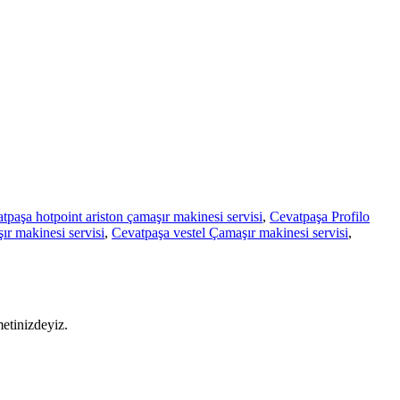
tpaşa hotpoint ariston çamaşır makinesi servisi
,
Cevatpaşa Profilo
r makinesi servisi
,
Cevatpaşa vestel Çamaşır makinesi servisi
,
metinizdeyiz.