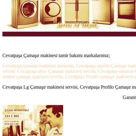
Cevatpaşa Çamaşır makinesi tamir bakımı markalarımız;
Cevatpaşa çamaşır makinesi tamircisi, Cevatpaşa arçelik Çamaşır mak
servisi, Cevatpaşa altus Çamaşır makinesi servisi, Cevatpaşa siemen
ariston çamaşır makinesi servisi, Cevatpaşa Profilo çamaşır makinesi s
Cevatpaşa Lg Çamaşır makinesi servisi, Cevatpaşa Profilo Çamaşır mak
Garanti