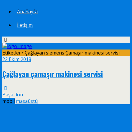
AnaSayfa
İletişim
Etiketler › Çağlayan siemens Çamaşır makinesi servisi
22 Ekim 2018
Çağlayan çamaşır makinesi servisi
Başa dön
mobil
masaüstü