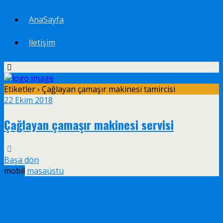
AnaSayfa
İletişim
Etiketler › Çağlayan çamaşır makinesi tamircisi
22 Ekim 2018
Çağlayan çamaşır makinesi servisi
Başa dön
mobil
masaüstü