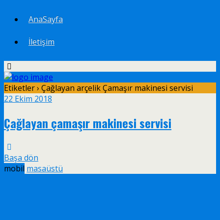
AnaSayfa
İletişim
Etiketler › Çağlayan arçelik Çamaşır makinesi servisi
22 Ekim 2018
Çağlayan çamaşır makinesi servisi
Başa dön
mobil
masaüstü