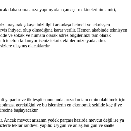
ancak daha sonra arıza yapmış olan çamaşır makinelerinin tamiri,
izi arayarak şikayetinizi ilgili arkadaşa iletmeli ve teknisyen
servis ihtiyacı olup olmadığına karar verilir. Hemen akabinde teknisyen
cadde ve sokak ve numara olarak adres bilgilerinizi tam olarak
llı telefon kulanıyor iseniz teknik ekiplerimize yada adres
izlere ulaşmış olacaklardır.
ünü yaparlar ve ilk tespit sonucunda arızadan tam emin olabilmek için
yapılması gerektiğini ve bu işlemlerin en ekonomik şekilde kaç tl’ye
ürecine başlayacaktır.
tir. Ancak mevcut arızanın yedek parçası hazırda mevcut değil ise ya
zlerle tekrar randevu yapılır. Uygun ve anlaşılan gün ve saatte