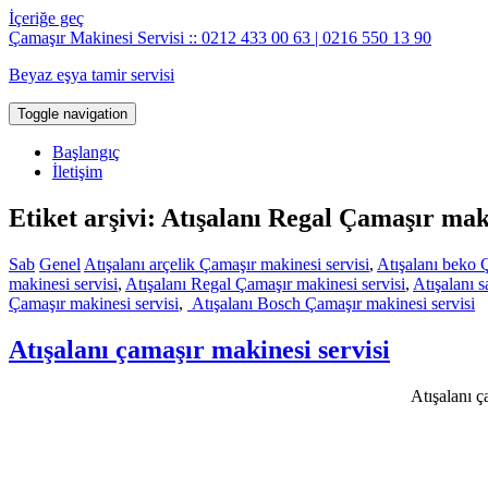
İçeriğe geç
Çamaşır Makinesi Servisi :: 0212 433 00 63 | 0216 550 13 90
Beyaz eşya tamir servisi
Toggle navigation
Başlangıç
İletişim
Etiket arşivi: Atışalanı Regal Çamaşır maki
Sab
Genel
Atışalanı arçelik Çamaşır makinesi servisi
,
Atışalanı beko 
makinesi servisi
,
Atışalanı Regal Çamaşır makinesi servisi
,
Atışalanı 
Çamaşır makinesi servisi
,
Atışalanı Bosch Çamaşır makinesi servisi
Atışalanı çamaşır makinesi servisi
Atışalanı ç