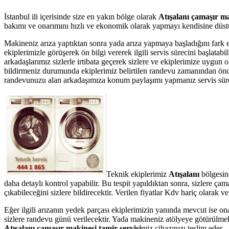
İstanbul ili içerisinde size en yakın bölge olarak
Atışalanı çamaşır ma
bakımı ve onarımını hızlı ve ekonomik olarak yapmayı kendisine düstur
Makineniz arıza yaptıktan sonra yada arıza yapmaya başladığını fark 
ekiplerimizle görüşerek ön bilgi vererek ilgili servis sürecini başlata
arkadaşlarımız sizlerle irtibata geçerek sizlere ve ekiplerimize uygun 
bildirmeniz durumunda ekiplerimiz belirtilen randevu zamanından önce te
randevunuzu alan arkadaşımıza konum paylaşımı yapmanız servis süresin
Teknik ekiplerimiz
Atışalanı
bölgesin
daha detaylı kontrol yapabilir. Bu tespit yapıldıktan sonra, sizlere ç
çıkabileceğini sizlere bildirecektir. Verilen fiyatlar Kdv hariç olarak
Eğer ilgili arızanın yedek parçası ekiplerimizin yanında mevcut ise on
sizlere randevu günü verilecektir. Yada makineniz atölyeye götürülmek 
Atışalanı çamaşır makinesi tamir servisi
miz cihazınızı teslim eder.