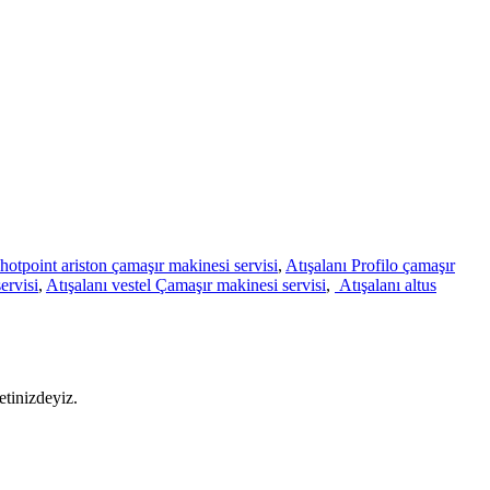
 hotpoint ariston çamaşır makinesi servisi
,
Atışalanı Profilo çamaşır
ervisi
,
Atışalanı vestel Çamaşır makinesi servisi
,
Atışalanı altus
etinizdeyiz.