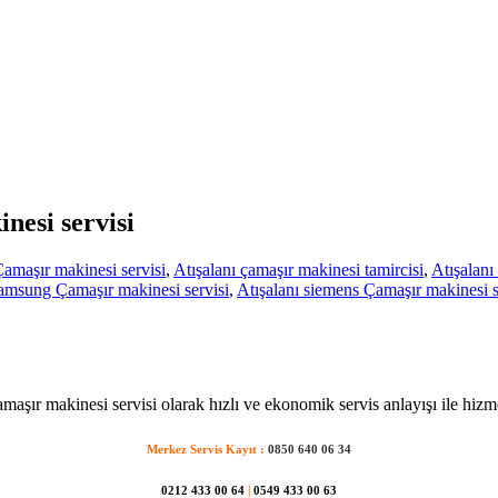
nesi servisi
Çamaşır makinesi servisi
,
Atışalanı çamaşır makinesi tamircisi
,
Atışalanı
samsung Çamaşır makinesi servisi
,
Atışalanı siemens Çamaşır makinesi s
amaşır makinesi servisi olarak hızlı ve ekonomik servis anlayışı ile hizm
Merkez Servis Kayıt :
0850 640 06 34
0212 433 00 64
|
0549 433 00 63