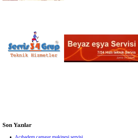
Son Yazılar
Acıbadem çamaşır makinesi servisi