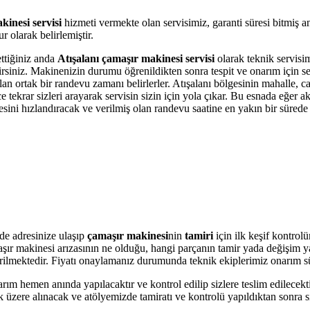
kinesi servisi
hizmeti vermekte olan servisimiz, garanti süresi bitmiş 
 olarak belirlemiştir.
ettiğiniz anda
Atışalanı çamaşır makinesi servisi
olarak teknik servisim
bilirsiniz. Makinenizin durumu öğrenildikten sonra tespit ve onarım için 
olan ortak bir randevu zamanı belirlerler. Atışalanı bölgesinin mahalle, 
krar sizleri arayarak servisin sizin için yola çıkar. Bu esnada eğer akı
i hızlandıracak ve verilmiş olan randevu saatine en yakın bir sürede s
de adresinize ulaşıp
çamaşır makinesi
nin
tamiri
için ilk keşif kontrol
amaşır makinesi arızasının ne olduğu, hangi parçanın tamir yada değişim 
 verilmektedir. Fiyatı onaylamanız durumunda teknik ekiplerimiz onarım s
arım hemen anında yapılacaktır ve kontrol edilip sizlere teslim edilecek
üzere alınacak ve atölyemizde tamiratı ve kontrolü yapıldıktan sonra si